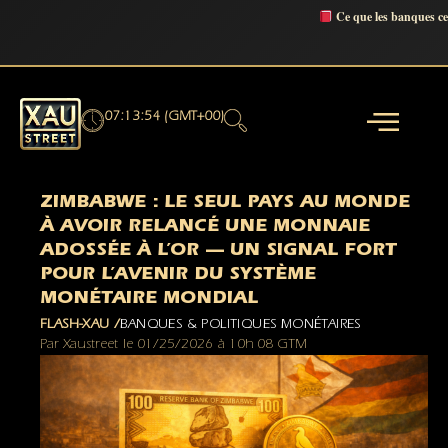
Ce que les banques c
07:13:55 (GMT+00)
ZIMBABWE : LE SEUL PAYS AU MONDE
À AVOIR RELANCÉ UNE MONNAIE
ADOSSÉE À L’OR — UN SIGNAL FORT
POUR L’AVENIR DU SYSTÈME
MONÉTAIRE MONDIAL
FLASH-XAU /
BANQUES & POLITIQUES MONÉTAIRES
Par
Xaustreet
le
01/25/2026
à
10h 08 GTM