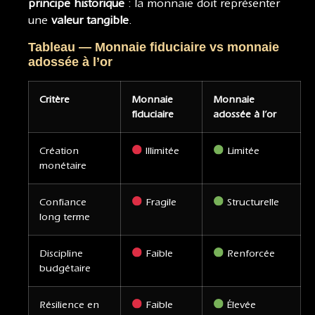
principe historique
: la monnaie doit représenter
une
valeur tangible
.
Tableau — Monnaie fiduciaire vs monnaie
adossée à l’or
Critère
Monnaie
Monnaie
fiduciaire
adossée à l’or
Création
Illimitée
Limitée
monétaire
Confiance
Fragile
Structurelle
long terme
Discipline
Faible
Renforcée
budgétaire
Résilience en
Faible
Élevée