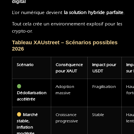
digital
L’or numérique devient
la solution hybride parfaite
.
Tout cela crée un environnement explosif pour les
crypto-or.
Tableau XAUstreet – Scénarios possibles
2026
Scénario
Conséquence
Impact pour
Imp
pour XAUT
USDT
sur 
Adoption
Fragilisation
Hau
Dédollarisation
massive
fort
accélérée
Marché
Croissance
Stable
Hau
stable,
progressive
len
inflation
modérée