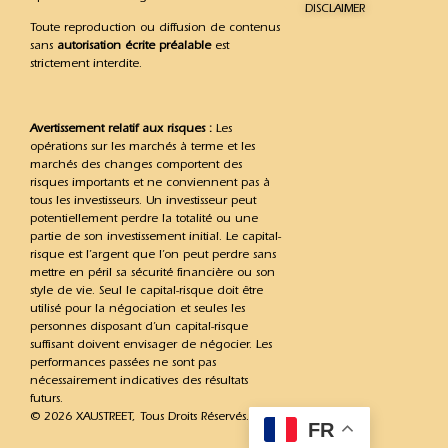
DISCLAIMER
Toute reproduction ou diffusion de contenus
sans
autorisation écrite préalable
est
strictement interdite.
Avertissement relatif aux risques :
Les
opérations sur les marchés à terme et les
marchés des changes comportent des
risques importants et ne conviennent pas à
tous les investisseurs. Un investisseur peut
potentiellement perdre la totalité ou une
partie de son investissement initial. Le capital-
risque est l’argent que l’on peut perdre sans
mettre en péril sa sécurité financière ou son
style de vie. Seul le capital-risque doit être
utilisé pour la négociation et seules les
personnes disposant d’un capital-risque
suffisant doivent envisager de négocier. Les
performances passées ne sont pas
nécessairement indicatives des résultats
futurs.
© 2026 XAUSTREET, Tous Droits Réservés.
FR