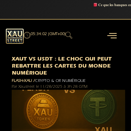
Ce que les banques c
05:34:03 (GMT+00)
XAUT VS USDT : LE CHOC QUI PEUT
REBATTRE LES CARTES DU MONDE
NUMÉRIQUE
FLASH-XAU /
CRYPTO & OR NUMÉRIQUE
Par
Xaustreet
le
11/28/2025
à
3h 28 GTM