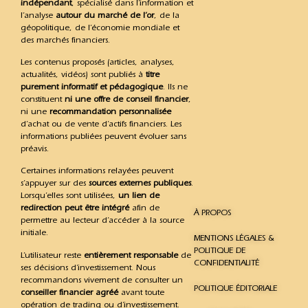
indépendant
, spécialisé dans l’information et
l’analyse
autour du marché de l’or
, de la
géopolitique, de l’économie mondiale et
des marchés financiers.
Les contenus proposés (articles, analyses,
actualités, vidéos) sont publiés à
titre
purement informatif et pédagogique
. Ils ne
constituent
ni une offre de conseil financier
,
ni une
recommandation personnalisée
d’achat ou de vente d’actifs financiers. Les
informations publiées peuvent évoluer sans
préavis.
Certaines informations relayées peuvent
s’appuyer sur des
sources externes publiques
.
Lorsqu’elles sont utilisées,
un lien de
redirection peut être intégré
afin de
À PROPOS
permettre au lecteur d’accéder à la source
initiale.
MENTIONS LÉGALES &
POLITIQUE DE
L’utilisateur reste
entièrement responsable
de
CONFIDENTIALITÉ
ses décisions d’investissement. Nous
recommandons vivement de consulter un
POLITIQUE ÉDITORIALE
conseiller financier agréé
avant toute
opération de trading ou d’investissement.