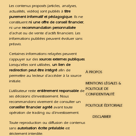
Les contenus proposés (articles, analyses,
actualités, vidéos) sont publiés à
titre
purement informatif et pédagogique
. Ils ne
constituent
ni une offre de conseil financier
,
ni une
recommandation personnalisée
d’achat ou de vente d’actifs financiers. Les
informations publiées peuvent évoluer sans
préavis.
Certaines informations relayées peuvent
s’appuyer sur des
sources externes publiques
.
Lorsqu’elles sont utilisées,
un lien de
redirection peut être intégré
afin de
À PROPOS
permettre au lecteur d’accéder à la source
initiale.
MENTIONS LÉGALES &
POLITIQUE DE
L’utilisateur reste
entièrement responsable
de
CONFIDENTIALITÉ
ses décisions d’investissement. Nous
recommandons vivement de consulter un
POLITIQUE ÉDITORIALE
conseiller financier agréé
avant toute
opération de trading ou d’investissement.
DISCLAIMER
Toute reproduction ou diffusion de contenus
sans
autorisation écrite préalable
est
strictement interdite.