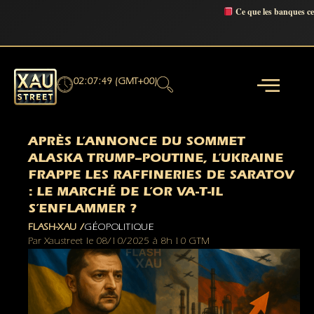
Ce que les banques c
02:07:50 (GMT+00)
APRÈS L’ANNONCE DU SOMMET
ALASKA TRUMP–POUTINE, L’UKRAINE
FRAPPE LES RAFFINERIES DE SARATOV
: LE MARCHÉ DE L’OR VA-T-IL
S’ENFLAMMER ?
FLASH-XAU /
GÉOPOLITIQUE
Par
Xaustreet
le
08/10/2025
à
8h 10 GTM