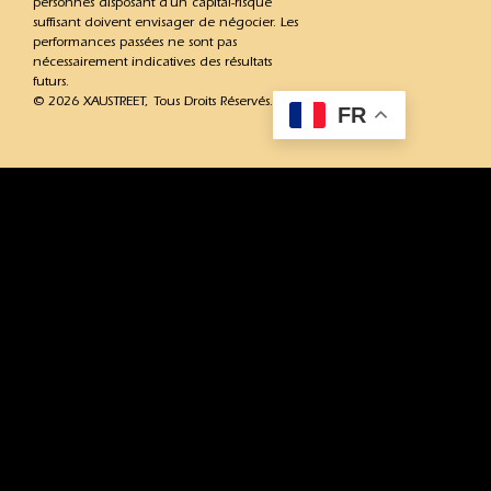
personnes disposant d’un capital-risque
suffisant doivent envisager de négocier. Les
performances passées ne sont pas
nécessairement indicatives des résultats
futurs.
© 2026 XAUSTREET, Tous Droits Réservés.
FR