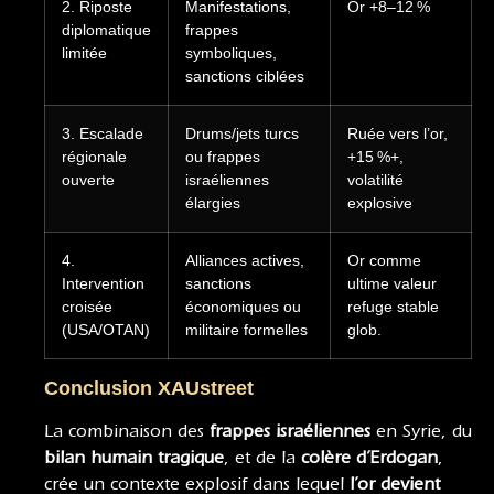
2. Riposte
Manifestations,
Or +8–12 %
diplomatique
frappes
limitée
symboliques,
sanctions ciblées
3. Escalade
Drums/jets turcs
Ruée vers l’or,
régionale
ou frappes
+15 %+,
ouverte
israéliennes
volatilité
élargies
explosive
4.
Alliances actives,
Or comme
Intervention
sanctions
ultime valeur
croisée
économiques ou
refuge stable
(USA/OTAN)
militaire formelles
glob.
Conclusion XAUstreet
La combinaison des
frappes israéliennes
en Syrie, du
bilan humain tragique
, et de la
colère d’Erdogan
,
crée un contexte explosif dans lequel
l’or devient