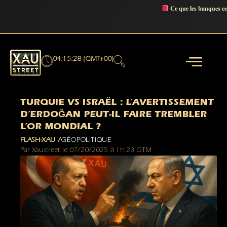
Ce que les banques c
04:15:29 (GMT+00)
TURQUIE VS ISRAËL : L’AVERTISSEMENT
D’ERDOĞAN PEUT-IL FAIRE TREMBLER
L’OR MONDIAL ?
FLASH-XAU /
GÉOPOLITIQUE
Par
Xaustreet
le
07/20/2025
à
1h 23 GTM