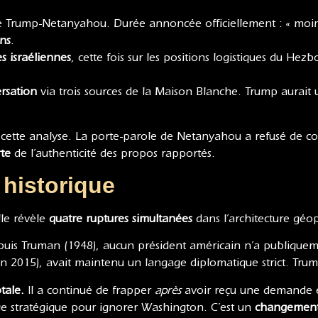
 Trump-Netanyahou. Durée annoncée officiellement : « moins
ons
.
s israéliennes
, cette fois sur les positions logistiques du Hez
ersation
via trois sources de la Maison Blanche. Trump aurait uti
de cette analyse. La porte-parole de Netanyahou a refusé de 
rte
de l’authenticité des propos rapportés.
 historique
lle révèle
quatre ruptures simultanées
dans l’architecture géo
uis Truman (1948), aucun président américain n’a publiquem
an 2015), avait maintenu un langage diplomatique strict. Tru
tale.
Il a continué de frapper
après
avoir reçu une demande exp
ge stratégique pour ignorer Washington. C’est un
changement