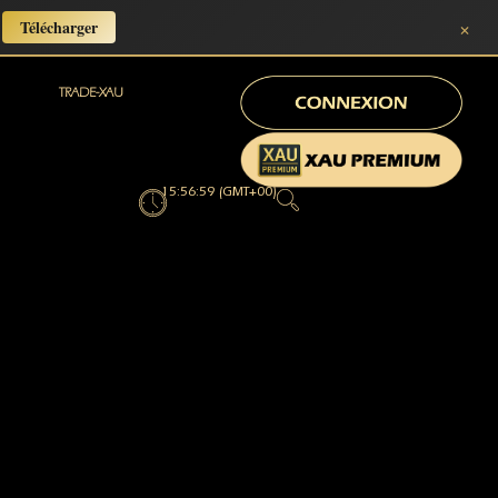
×
Télécharger
TRADE-XAU
15:57:00 (GMT+00)