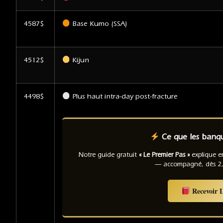
4587$
Base Kumo (SSA)
4512$
Kijun
4498$
Plus haut intra-day post-fracture
Ce que les banque
Notre guide gratuit
« Le Premier Pas »
explique e
— accompagné, dès 2
Recevoir 