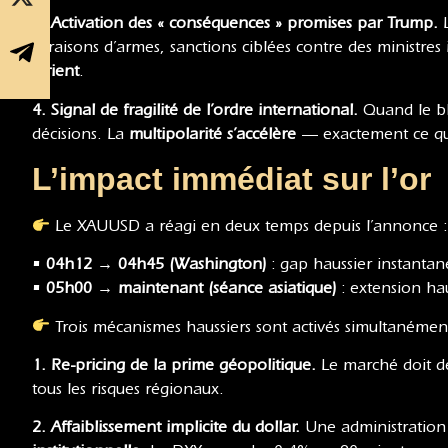
3. Activation des « conséquences » promises par Trump.
L
livraisons d’armes, sanctions ciblées contre des ministres 
Orient
.
4. Signal de fragilité de l’ordre international.
Quand le blo
décisions. La
multipolarité s’accélère
— exactement ce que
L’impact immédiat sur l’or
Le XAUUSD a réagi en deux temps depuis l’annonce :
•
04h12 → 04h45 (Washington)
: gap haussier instanta
•
05h00 → maintenant (séance asiatique)
: extension ha
Trois mécanismes haussiers sont activés simultanément
1. Re-pricing de la prime géopolitique.
Le marché doit dé
tous les risques régionaux.
2. Affaiblissement implicite du dollar.
Une administration 