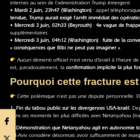
internes au sein de l’administration Trump émergent.
•
Mardi 2 juin, 23h47 (Washington)
: appel téléphonique
tendue, Trump aurait exigé l’arrêt immédiat des opérati
•
Mercredi 3 juin, 02h33 (Beyrouth)
:
4e vague de frappe
supplémentaires.
•
Mercredi 3 juin, 04h12 (Washington)
:
fuite de la conv
« conséquences que Bibi ne peut pas imaginer »
.
Aucun démenti officiel n’est venu d’Israël à l’heure 
est, paradoxalement, la
confirmation implicite la plus fo
Pourquoi cette fracture est
Cette polémique n’est pas une dispute personnelle. E
1. Fin du tabou public sur les divergences USA-Israël.
Dep
dans ses moments les plus difficiles avec Netanyahou (Ir
2. Démonstration que Netanyahou agit en autonomie to
Tel-Aviv considère désormais avoir suffisamment de mar