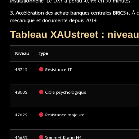
institutionnelle
. Le DXY a perdu -0,4% en 90 minutes.
3. Accélération des achats banques centrales BRICS+.
À c
mécanique et documenté depuis 2014.
Tableau XAUstreet : niveau
Niveau
Type
4874$
Résistance LT
4800$
Cible psychologique
4762$
Résistance majeure
4663$
Sommet Kumo H4