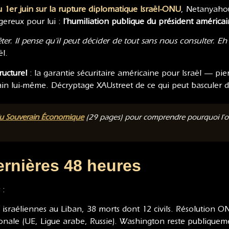
 1er juin sur la rupture diplomatique Israël-ONU
, Netanyahou
ngereux pour lui :
l’humiliation publique du président américai
rrêter. Il pense qu’il peut décider de tout sans nous consulter. Eh
ël.
ructurel
: la garantie sécuritaire américaine pour Israël — pie
in lui-même. Décryptage XAUstreet de ce qui peut basculer d
du Souverain Économique
(29 pages) pour comprendre pourquoi l’or d
ernières 48 heures
 :
 israéliennes au Liban, 38 morts dont 12 civils. Résolution O
onale (UE, Ligue arabe, Russie). Washington reste publiquemen