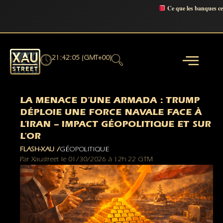
Ce que les banques c
21:42:05 (GMT+00)
LA MENACE D’UNE ARMADA : TRUMP
DÉPLOIE UNE FORCE NAVALE FACE À
L’IRAN – IMPACT GÉOPOLITIQUE ET SUR
L’OR
FLASH-XAU /
GÉOPOLITIQUE
Par
Xaustreet
le
01/30/2026
à
12h 22 GTM