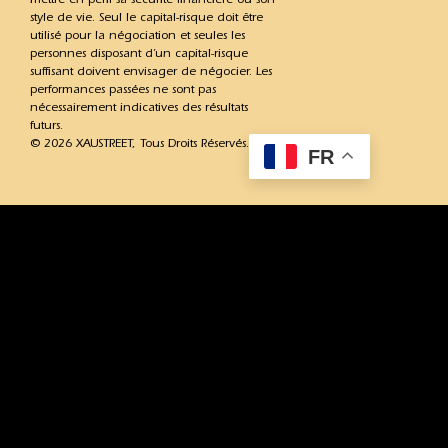
style de vie. Seul le capital-risque doit être
utilisé pour la négociation et seules les
personnes disposant d’un capital-risque
suffisant doivent envisager de négocier. Les
performances passées ne sont pas
nécessairement indicatives des résultats
futurs.
© 2026 XAUSTREET, Tous Droits Réservés.
FR