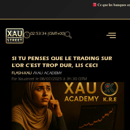
Ce que les banques c
02:53:35 (GMT+00)
SI TU PENSES QUE LE TRADING SUR
L’OR C’EST TROP DUR, LIS CECI
FLASH-XAU /
XAU ACADEMY
Par
Xaustreet
le
08/07/2025
à
3h 30 GTM