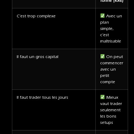
formé (KRE)
C’est trop complexe
Avec un
plan
simple,
c’est
maîtrisable
Il faut un gros capital
On peut
commencer
avec un
petit
compte
Il faut trader tous les jours
Mieux
vaut trader
seulement
les bons
setups