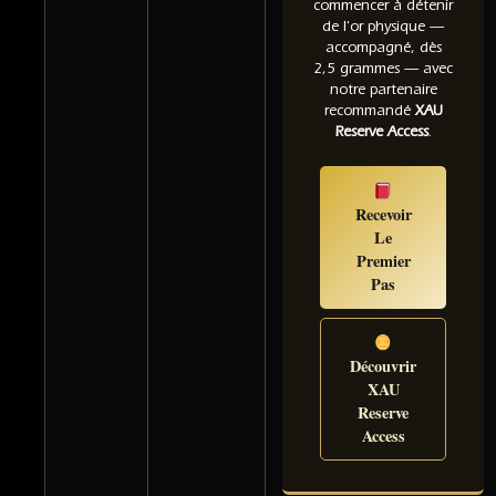
commencer à détenir
de l'or physique —
accompagné, dès
2,5 grammes — avec
notre partenaire
recommandé
XAU
Reserve Access
.
Recevoir
Le
Premier
Pas
Découvrir
XAU
Reserve
Access