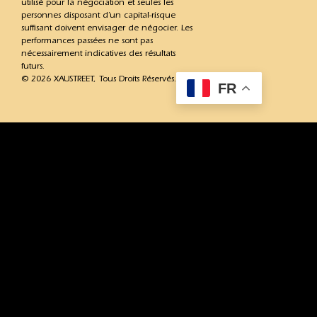
utilisé pour la négociation et seules les
personnes disposant d’un capital-risque
suffisant doivent envisager de négocier. Les
performances passées ne sont pas
nécessairement indicatives des résultats
futurs.
© 2026 XAUSTREET, Tous Droits Réservés.
FR