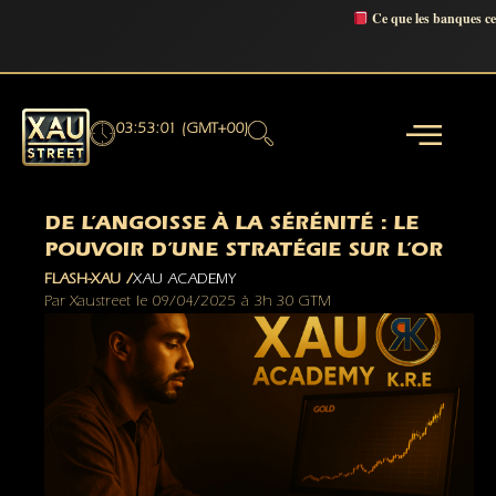
Ce que les banques c
03:53:02 (GMT+00)
DE L’ANGOISSE À LA SÉRÉNITÉ : LE
POUVOIR D’UNE STRATÉGIE SUR L’OR
FLASH-XAU /
XAU ACADEMY
Par
Xaustreet
le
09/04/2025
à
3h 30 GTM