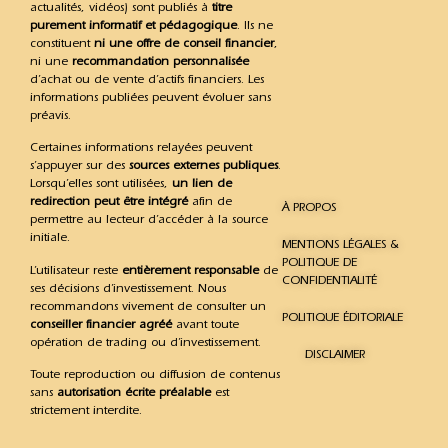
actualités, vidéos) sont publiés à
titre
purement informatif et pédagogique
. Ils ne
constituent
ni une offre de conseil financier
,
ni une
recommandation personnalisée
d’achat ou de vente d’actifs financiers. Les
informations publiées peuvent évoluer sans
préavis.
Certaines informations relayées peuvent
s’appuyer sur des
sources externes publiques
.
Lorsqu’elles sont utilisées,
un lien de
redirection peut être intégré
afin de
À PROPOS
permettre au lecteur d’accéder à la source
initiale.
MENTIONS LÉGALES &
POLITIQUE DE
L’utilisateur reste
entièrement responsable
de
CONFIDENTIALITÉ
ses décisions d’investissement. Nous
recommandons vivement de consulter un
POLITIQUE ÉDITORIALE
conseiller financier agréé
avant toute
opération de trading ou d’investissement.
DISCLAIMER
Toute reproduction ou diffusion de contenus
sans
autorisation écrite préalable
est
strictement interdite.