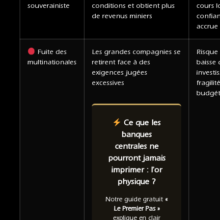
souverainiste
conditions et obtient plus
cours l
de revenus miniers
confia
accrue 
Fuite des
Les grandes compagnies se
Risque
multinationales
retirent face à des
baisse 
exigences jugées
investi
excessives
fragilit
budgét
Ce que les
banques
centrales ne
pourront jamais
imprimer : l'or
physique ?
Notre guide gratuit
«
Le Premier Pas »
explique en clair