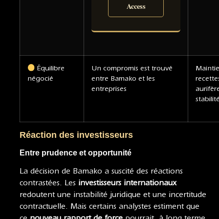
Access
Équilibre
Un compromis est trouvé
Mainti
négocié
entre Bamako et les
recette
entreprises
aurifèr
stabilit
Réaction des investisseurs
Entre prudence et opportunité
La décision de Bamako a suscité des réactions
contrastées. Les
investisseurs internationaux
redoutent une instabilité juridique et une incertitude
contractuelle. Mais certains analystes estiment que
ce
nouveau rapport de force
pourrait, à long terme,