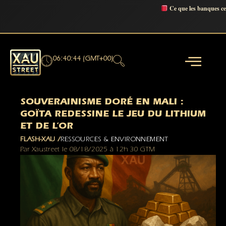
Ce que les banques c
06:40:45 (GMT+00)
SOUVERAINISME DORÉ EN MALI :
GOÏTA REDESSINE LE JEU DU LITHIUM
ET DE L’OR
FLASH-XAU /
RESSOURCES & ENVIRONNEMENT
Par
Xaustreet
le
08/18/2025
à
12h 30 GTM