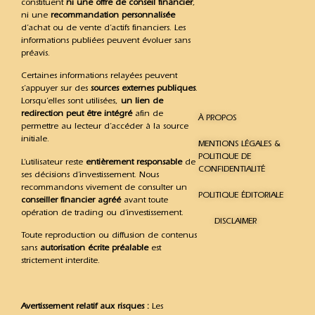
constituent
ni une offre de conseil financier
,
ni une
recommandation personnalisée
d’achat ou de vente d’actifs financiers. Les
informations publiées peuvent évoluer sans
préavis.
Certaines informations relayées peuvent
s’appuyer sur des
sources externes publiques
.
Lorsqu’elles sont utilisées,
un lien de
redirection peut être intégré
afin de
À PROPOS
permettre au lecteur d’accéder à la source
initiale.
MENTIONS LÉGALES &
POLITIQUE DE
L’utilisateur reste
entièrement responsable
de
CONFIDENTIALITÉ
ses décisions d’investissement. Nous
recommandons vivement de consulter un
POLITIQUE ÉDITORIALE
conseiller financier agréé
avant toute
opération de trading ou d’investissement.
DISCLAIMER
Toute reproduction ou diffusion de contenus
sans
autorisation écrite préalable
est
strictement interdite.
Avertissement relatif aux risques :
Les