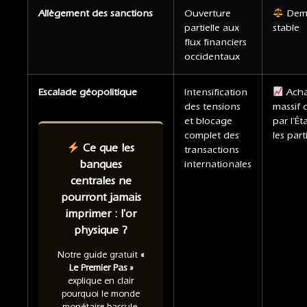
Allègement des sanctions
Ouverture
Dem
partielle aux
stable
flux financiers
occidentaux
Escalade géopolitique
Intensification
Acha
des tensions
massif 
et blocage
par l’Ét
complet des
les part
Ce que les
transactions
banques
internationales
centrales ne
pourront jamais
imprimer : l'or
physique ?
Notre guide gratuit
«
Le Premier Pas »
explique en clair
pourquoi le monde
monétaire bascule,