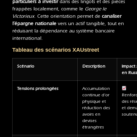
particuliers à investir
dans des lingots et des pièces
frappées localement, comme le
George le
Victorieux
. Cette orientation permet de
canaliser
l’épargne nationale
vers un actif tangible, tout en
réduisant la dépendance au système bancaire
international.
Tableau des scénarios XAUstreet
Scénario
Description
Impact s
en Russ
Tensions prolongées
Accumulation
continue d’or
Renfor
physique et
des rés
réduction des
et dem
avoirs en
souten
devises
étrangères