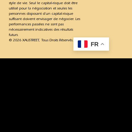
style de vie. Seul le capital-risque doit être
utilisé pour la négociation et seules les
personnes disposant d’un capital-risque
suffisant doivent envisager de négocier. Les
performances passées ne sont pas
nécessairement indicatives des résultats
futurs.
© 2026 XAUSTREET, Tous Droits Réservés.
FR