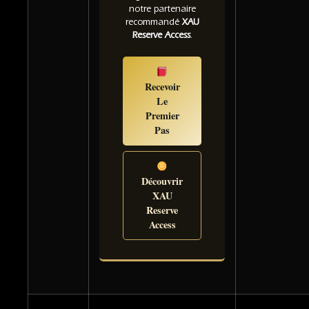
notre partenaire
recommandé
XAU
Reserve Access
.
Recevoir
Le
Premier
Pas
Découvrir
XAU
Reserve
Access