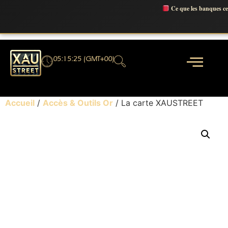
Ce que les banques c
05:15:26 (GMT+00)
Accueil
/
Accès & Outils Or
/ La carte XAUSTREET