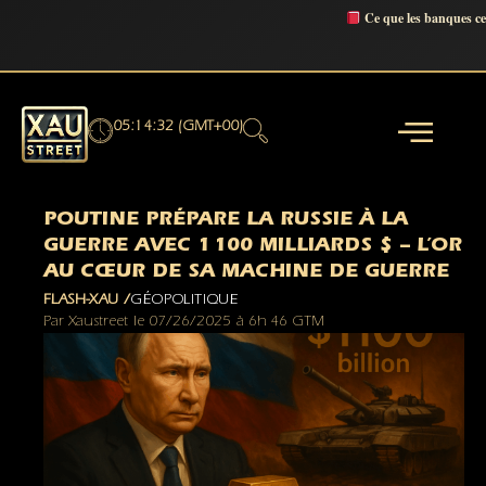
Ce que les banques c
05:14:33 (GMT+00)
POUTINE PRÉPARE LA RUSSIE À LA
GUERRE AVEC 1 100 MILLIARDS $ – L’OR
AU CŒUR DE SA MACHINE DE GUERRE
FLASH-XAU /
GÉOPOLITIQUE
Par
Xaustreet
le
07/26/2025
à
6h 46 GTM