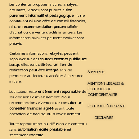
Les contenus proposés (articles, analyses,
actualités, vidéos) sont publiés à
titre
purement informatif et pédagogique
. Ils ne
constituent
ni une offre de conseil financier
,
ni une
recommandation personnalisée
d’achat ou de vente d’actifs financiers. Les
informations publiées peuvent évoluer sans
préavis.
Certaines informations relayées peuvent
s’appuyer sur des
sources externes publiques
.
Lorsqu’elles sont utilisées,
un lien de
redirection peut être intégré
afin de
À PROPOS
permettre au lecteur d’accéder à la source
initiale.
MENTIONS LÉGALES &
POLITIQUE DE
L’utilisateur reste
entièrement responsable
de
CONFIDENTIALITÉ
ses décisions d’investissement. Nous
recommandons vivement de consulter un
POLITIQUE ÉDITORIALE
conseiller financier agréé
avant toute
opération de trading ou d’investissement.
DISCLAIMER
Toute reproduction ou diffusion de contenus
sans
autorisation écrite préalable
est
strictement interdite.