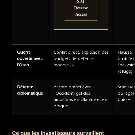
XAU
Reserve
Access
Guerre
Conflit direct, explosion des
Hausse
ouverte avec
budgets de défense
brutale 
l’Otan
mondiaux
l’or (val
refuge)
Détente
Accord partiel avec
Stabilisa
diplomatique
l’Occident, gel des
ou légèr
ambitions en Ukraine et en
baisse
Afrique
Ce que les investisseurs surveillent