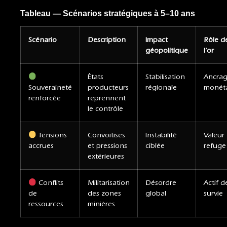
Tableau — Scénarios stratégiques à 5–10 ans
Scénario
Description
Impact
Rôle d
géopolitique
l’or
États
Stabilisation
Ancra
Souveraineté
producteurs
régionale
monéta
renforcée
reprennent
le contrôle
Tensions
Convoitises
Instabilité
Valeur
accrues
et pressions
ciblée
refuge
extérieures
Conflits
Militarisation
Désordre
Actif d
de
des zones
global
survie
ressources
minières