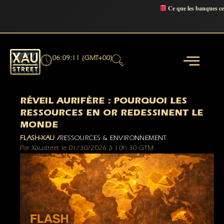
Ce que les banques c
06:09:12 (GMT+00)
RÉVEIL AURIFÈRE : POURQUOI LES
RESSOURCES EN OR REDESSINENT LE
MONDE
FLASH-XAU /
RESSOURCES & ENVIRONNEMENT
Par
Xaustreet
le
01/30/2026
à
10h 30 GTM