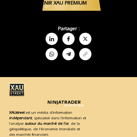
DEVENIR XAU PREMIUM
Partager :
XAUstreet
est un média d’information
indépendant
, spécialisé dans l’information et
l’analyse
autour du marché de l’or
, de la
géopolitique, de l’économie mondiale et
des marchés financiers.