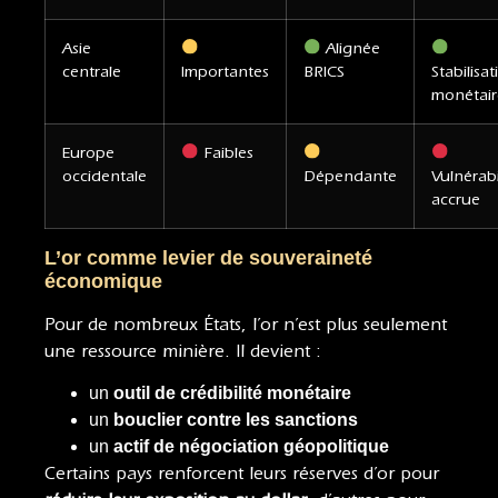
Asie
Alignée
centrale
Importantes
BRICS
Stabilisat
monétair
Europe
Faibles
occidentale
Dépendante
Vulnérabi
accrue
L’or comme levier de souveraineté
économique
Pour de nombreux États, l’or n’est plus seulement
une ressource minière. Il devient :
un
outil de crédibilité monétaire
un
bouclier contre les sanctions
un
actif de négociation géopolitique
Certains pays renforcent leurs réserves d’or pour