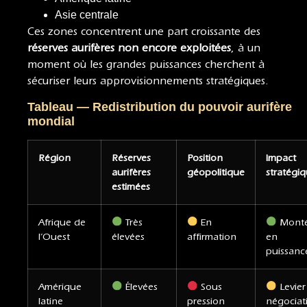
Asie centrale
Ces zones concentrent une part croissante des
réserves aurifères non encore exploitées
, à un
moment où les grandes puissances cherchent à
sécuriser leurs approvisionnements stratégiques.
Tableau — Redistribution du pouvoir aurifère
mondial
Région
Réserves
Position
Impact
aurifères
géopolitique
stratégi
estimées
Afrique de
Très
En
Mont
l’Ouest
élevées
affirmation
en
puissanc
Amérique
Élevées
Sous
Levier
latine
pression
négociat