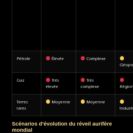
Pétrole
Élevée
Complexe
Géopol
Gaz
Très
Très
élevée
complexe
Région
Terres
Moyenne
Moyenne
rares
Industr
Scénarios d’évolution du réveil aurifère
mondial