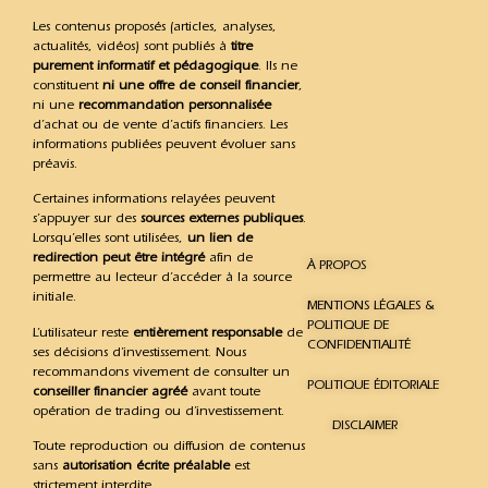
Les contenus proposés (articles, analyses,
actualités, vidéos) sont publiés à
titre
purement informatif et pédagogique
. Ils ne
constituent
ni une offre de conseil financier
,
ni une
recommandation personnalisée
d’achat ou de vente d’actifs financiers. Les
informations publiées peuvent évoluer sans
préavis.
Certaines informations relayées peuvent
s’appuyer sur des
sources externes publiques
.
Lorsqu’elles sont utilisées,
un lien de
redirection peut être intégré
afin de
À PROPOS
permettre au lecteur d’accéder à la source
initiale.
MENTIONS LÉGALES &
POLITIQUE DE
L’utilisateur reste
entièrement responsable
de
CONFIDENTIALITÉ
ses décisions d’investissement. Nous
recommandons vivement de consulter un
POLITIQUE ÉDITORIALE
conseiller financier agréé
avant toute
opération de trading ou d’investissement.
DISCLAIMER
Toute reproduction ou diffusion de contenus
sans
autorisation écrite préalable
est
strictement interdite.