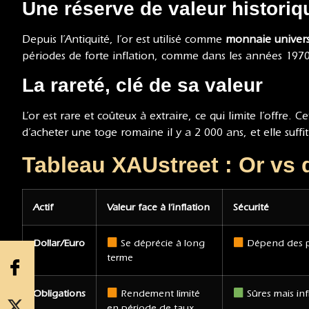
Une réserve de valeur historiq
Depuis l’Antiquité, l’or est utilisé comme
monnaie univers
périodes de forte inflation, comme dans les années 1970
La rareté, clé de sa valeur
L’or est rare et coûteux à extraire, ce qui limite l’offre.
d’acheter une toge romaine il y a 2 000 ans, et elle suff
Tableau XAUstreet : Or vs
Actif
Valeur face à l’inflation
Sécurité
Dollar/Euro
Se déprécie à long
Dépend des p
terme
Obligations
Rendement limité
Sûres mais inf
en période de taux