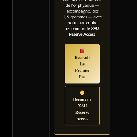
de l'or physique —
accompagné, dès
2,5 grammes — avec
notre partenaire
recommandé
XAU
Reserve Access
.
Recevoir
Le
Premier
Pas
Découvrir
XAU
Reserve
Access