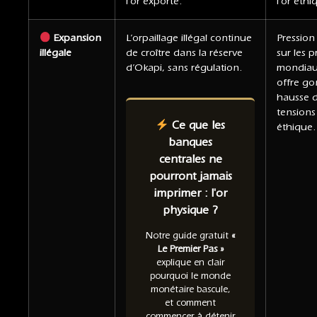
l’or exporté.
l’or éthi
Expansion
L’orpaillage illégal continue
Pression 
illégale
de croître dans la réserve
sur les p
d’Okapi, sans régulation.
mondiau
offre go
hausse 
tensions 
Ce que les
éthique.
banques
centrales ne
pourront jamais
imprimer : l'or
physique ?
Notre guide gratuit
«
Le Premier Pas »
explique en clair
pourquoi le monde
monétaire bascule,
et comment
commencer à détenir