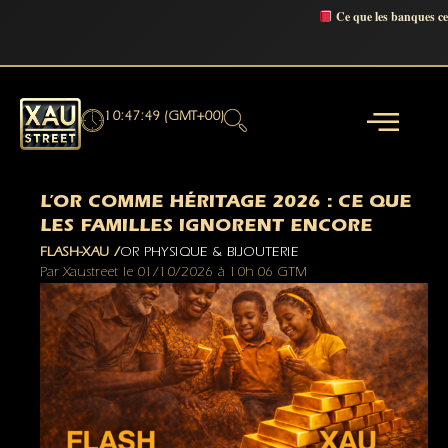
Ce que les banques c
10:47:50 (GMT+00)
L’OR COMME HÉRITAGE 2026 : CE QUE
LES FAMILLES IGNORENT ENCORE
FLASH-XAU /
OR PHYSIQUE & BIJOUTERIE
Par
Xaustreet
le
01/10/2026
à
10h 06 GTM