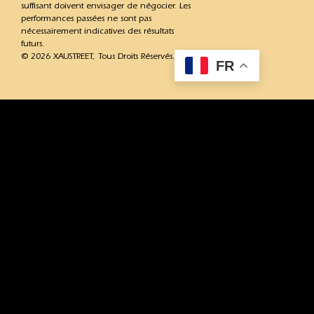
suffisant doivent envisager de négocier. Les
performances passées ne sont pas
nécessairement indicatives des résultats
futurs.
© 2026 XAUSTREET, Tous Droits Réservés.
FR