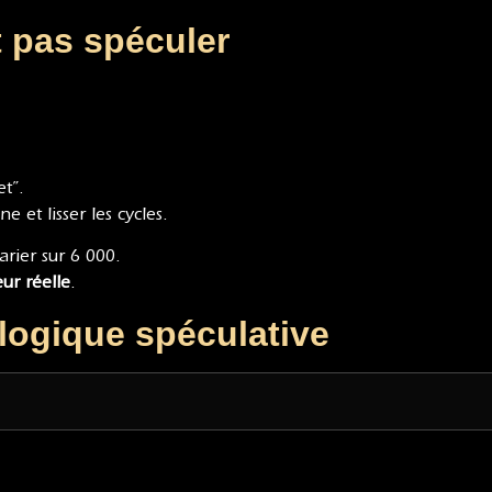
t pas spéculer
t”.
e et lisser les cycles.
arier sur 6 000.
ur réelle
.
logique spéculative