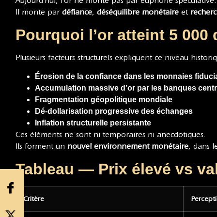
Aujourd’hui, l’or ne monte pas par euphorie spéculative.
Il monte par
défiance
,
déséquilibre monétaire
et
recherc
Pourquoi l’or atteint 5 000 
Plusieurs facteurs structurels expliquent ce niveau historiq
Érosion de la confiance dans les monnaies fiduci
Accumulation massive d’or par les banques centr
Fragmentation géopolitique mondiale
Dé-dollarisation progressive des échanges
Inflation structurelle persistante
Ces éléments ne sont ni temporaires ni anecdotiques.
Ils forment un
nouvel environnement monétaire
, dans l
Tableau — Prix élevé vs val
Critère
Percepti