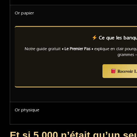
Or papier
Ce que les banque
Notre guide gratuit
« Le Premier Pas »
explique en clair pour
grammes —
Recevoir L
Or physique
Et si 5 000 n’était qu’un s