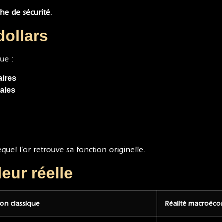
he de sécurité
.
dollars
ue :
aires
ales
equel l’or retrouve sa fonction originelle.
eur réelle
on classique
Réalité macroéc