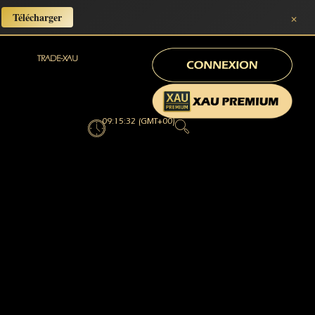
×
Télécharger
TRADE-XAU
09:15:33 (GMT+00)