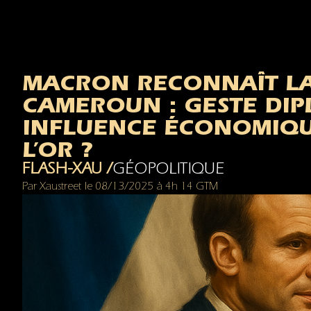
MACRON RECONNAÎT LA
CAMEROUN : GESTE DIP
INFLUENCE ÉCONOMIQU
L’OR ?
FLASH-XAU /
GÉOPOLITIQUE
Par
Xaustreet
le
08/13/2025
à
4h 14 GTM