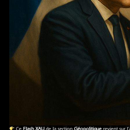
Ce
Flash XAU
de la section
Géopolitique
revient sur 