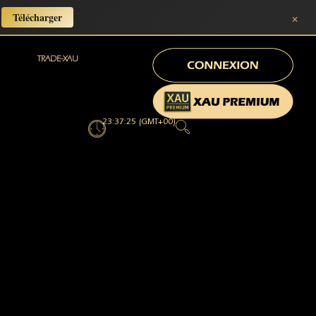
×
Télécharger
TRADE-XAU
23:37:27 (GMT+00)