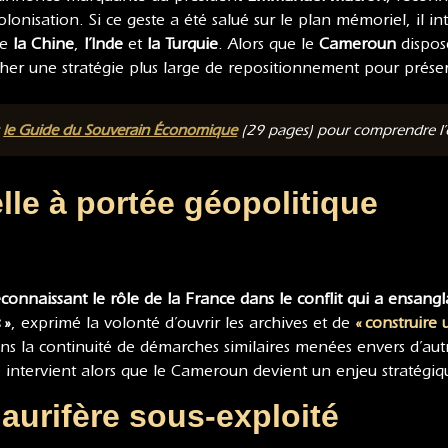
isation. Si ce geste a été salué sur le plan mémoriel, il int
ue
la Chine
,
l’Inde
et
la Turquie
. Alors que le
Cameroun
dispose
acher une stratégie plus large de repositionnement pour prés
t
le Guide du Souverain Économique
(29 pages) pour comprendre l’or
lle à portée géopolitique
econnaissant le rôle de la France dans le conflit qui a ensan
 »
, exprimé la volonté d’ouvrir les archives et de
« construire 
ans la continuité de démarches similaires menées envers d’aut
ce intervient alors que le Cameroun devient un enjeu stratégi
aurifère sous-exploité