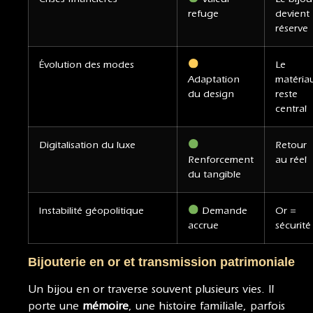
refuge
devient
réserve
Évolution des modes
Le
Adaptation
matéria
du design
reste
central
Digitalisation du luxe
Retour
Renforcement
au réel
du tangible
Instabilité géopolitique
Demande
Or =
accrue
sécurité
Bijouterie en or et transmission patrimoniale
Un bijou en or traverse souvent plusieurs vies. Il
porte une
mémoire
, une histoire familiale, parfois