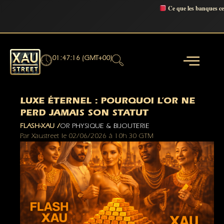
Ce que les banques c
01:47:17 (GMT+00)
LUXE ÉTERNEL : POURQUOI L’OR NE
PERD JAMAIS SON STATUT
FLASH-XAU /
OR PHYSIQUE & BIJOUTERIE
Par
Xaustreet
le
02/06/2026
à
10h 30 GTM