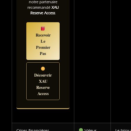
notre partenaire
recommandé
XAU
Reserve Access
.
Recevoir
Le
Premier
Pas
Découvrir
XAU
Reserve
Access
Crises financières
Valeur
Le bijou