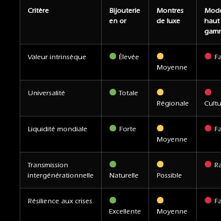
Critère
Bijouterie
Montres
Mod
en or
de luxe
haut
gam
Valeur intrinsèque
Élevée
Fa
Moyenne
Universalité
Totale
Régionale
Cultu
Liquidité mondiale
Forte
Fa
Moyenne
Transmission
Ra
intergénérationnelle
Naturelle
Possible
Résilience aux crises
Fa
Excellente
Moyenne