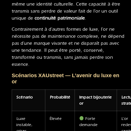
même une identité culturelle. Cette capacité à être
transmis sans perdre de valeur fait de l’or un outil
unique de
continuité patrimoniale
.
Contrairement à d’autres formes de luxe, l’or ne
nécessite pas de maintenance complexe, ne dépend
pas d’une marque vivante et ne disparaît pas avec
une tendance. Il peut être porté, conservé,
transformé ou transmis, sans jamais perdre son
essence.
Scénarios XAUstreet — L’avenir du luxe en
or
Scénario
Probabilité
Impact bijouterie
Lect
or
stra
Luxe
Élevée
Forte
L’or
instable,
demande
rede
crises
centr