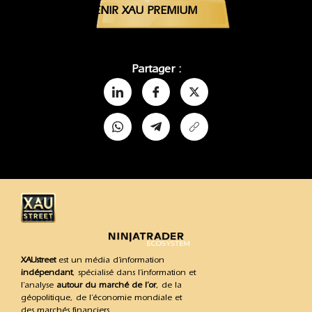
DEVENIR XAU PREMIUM
Partager :
XAUstreet
est un média d’information
indépendant
, spécialisé dans l’information et
l’analyse
autour du marché de l’or
, de la
géopolitique, de l’économie mondiale et
des marchés financiers.