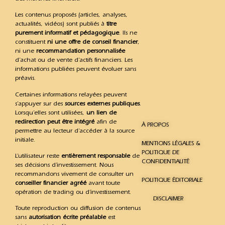
Les contenus proposés (articles, analyses,
actualités, vidéos) sont publiés à
titre
purement informatif et pédagogique
. Ils ne
constituent
ni une offre de conseil financier
,
ni une
recommandation personnalisée
d’achat ou de vente d’actifs financiers. Les
informations publiées peuvent évoluer sans
préavis.
Certaines informations relayées peuvent
s’appuyer sur des
sources externes publiques
.
Lorsqu’elles sont utilisées,
un lien de
redirection peut être intégré
afin de
À PROPOS
permettre au lecteur d’accéder à la source
initiale.
MENTIONS LÉGALES &
POLITIQUE DE
L’utilisateur reste
entièrement responsable
de
CONFIDENTIALITÉ
ses décisions d’investissement. Nous
recommandons vivement de consulter un
POLITIQUE ÉDITORIALE
conseiller financier agréé
avant toute
opération de trading ou d’investissement.
DISCLAIMER
Toute reproduction ou diffusion de contenus
sans
autorisation écrite préalable
est