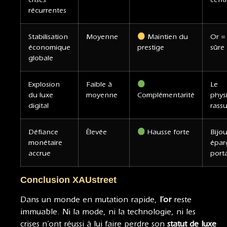
récurrentes
Stabilisation
Moyenne
Maintien du
Or =
économique
prestige
sûre
globale
Explosion
Faible à
Le
du luxe
moyenne
Complémentarité
phys
digital
rass
Défiance
Élevée
Hausse forte
Bijo
monétaire
épar
accrue
port
Conclusion XAUstreet
Dans un monde en mutation rapide,
l’or
reste
immuable. Ni la mode, ni la technologie, ni les
crises n’ont réussi à lui faire perdre son
statut de luxe