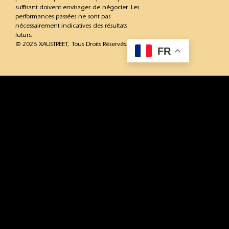
suffisant doivent envisager de négocier. Les
performances passées ne sont pas
nécessairement indicatives des résultats
futurs.
© 2026 XAUSTREET, Tous Droits Réservés.
FR