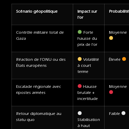
Scénario géopolitique
Impact sur
Probabilit
l’or
Contrôle militaire total de
Forte
Moyenne
Gaza
hausse du
prix de l’or
Réaction de l’ONU ou des
Volatilité
Élevée
États européens
à court
terme
Escalade régionale avec
Hausse
Moyenne
ripostes armées
brutale +
incertitude
Retour diplomatique au
Faible
statu quo
Stabilisation
à haut