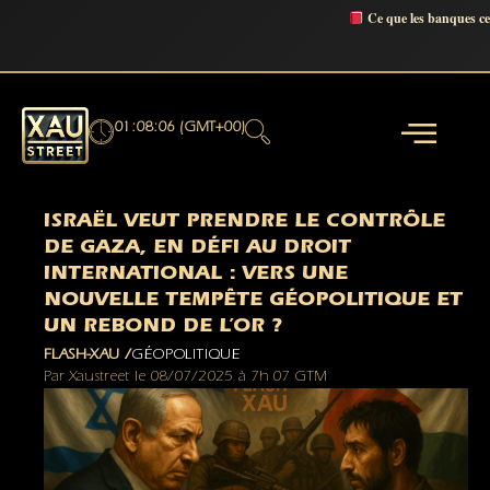
Ce que les banques c
01:08:07 (GMT+00)
ISRAËL VEUT PRENDRE LE CONTRÔLE
DE GAZA, EN DÉFI AU DROIT
INTERNATIONAL : VERS UNE
NOUVELLE TEMPÊTE GÉOPOLITIQUE ET
UN REBOND DE L’OR ?
FLASH-XAU /
GÉOPOLITIQUE
Par
Xaustreet
le
08/07/2025
à
7h 07 GTM