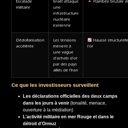
Escalade
Israël attaque
Flambée brutale de
militaire
une
infrastructure
nucléaire
iranienne
Dédollarisation
Les tensions
Hausse structurell
accélérée
mènent à
l’or
une vague
d’achats d’or
par des pays
alliés de l’Iran
Ce que les investisseurs surveillent
Les déclarations officielles des deux camps
dans les jours à venir
(tonalité, menace,
ouverture à la médiation)
L’activité militaire en mer Rouge et dans le
détroit d’Ormuz