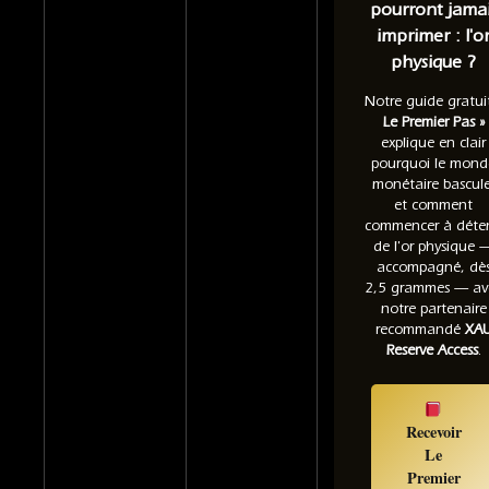
pourront jamai
imprimer : l'o
physique ?
Notre guide gratu
Le Premier Pas »
explique en clair
pourquoi le mond
monétaire bascule
et comment
commencer à déten
de l'or physique 
accompagné, dè
2,5 grammes — av
notre partenaire
recommandé
XA
Reserve Access
.
Recevoir
Le
Premier