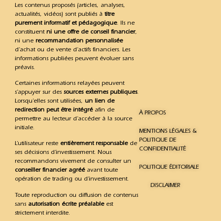
Les contenus proposés (articles, analyses,
actualités, vidéos) sont publiés à
titre
purement informatif et pédagogique
. Ils ne
constituent
ni une offre de conseil financier
,
ni une
recommandation personnalisée
d’achat ou de vente d’actifs financiers. Les
informations publiées peuvent évoluer sans
préavis.
Certaines informations relayées peuvent
s’appuyer sur des
sources externes publiques
.
Lorsqu’elles sont utilisées,
un lien de
redirection peut être intégré
afin de
À PROPOS
permettre au lecteur d’accéder à la source
initiale.
MENTIONS LÉGALES &
POLITIQUE DE
L’utilisateur reste
entièrement responsable
de
CONFIDENTIALITÉ
ses décisions d’investissement. Nous
recommandons vivement de consulter un
POLITIQUE ÉDITORIALE
conseiller financier agréé
avant toute
opération de trading ou d’investissement.
DISCLAIMER
Toute reproduction ou diffusion de contenus
sans
autorisation écrite préalable
est
strictement interdite.