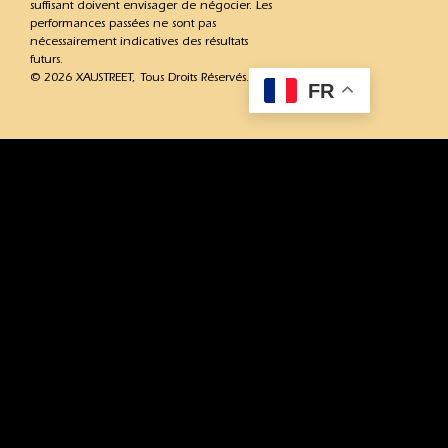
suffisant doivent envisager de négocier. Les
performances passées ne sont pas
nécessairement indicatives des résultats
futurs.
© 2026 XAUSTREET, Tous Droits Réservés.
FR