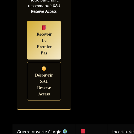
notre partenaire
recommandé
XAU
Reserve Access
.
Recevoir
Le
Premier
Pas
Découvrir
XAU
Reserve
Access
Guerre ouverte élargie
Incertitude