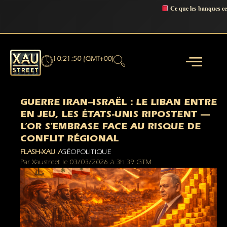
Ce que les banques c
10:21:51 (GMT+00)
GUERRE IRAN–ISRAËL : LE LIBAN ENTRE
EN JEU, LES ÉTATS-UNIS RIPOSTENT —
L’OR S’EMBRASE FACE AU RISQUE DE
CONFLIT RÉGIONAL
FLASH-XAU /
GÉOPOLITIQUE
Par
Xaustreet
le
03/03/2026
à
3h 39 GTM