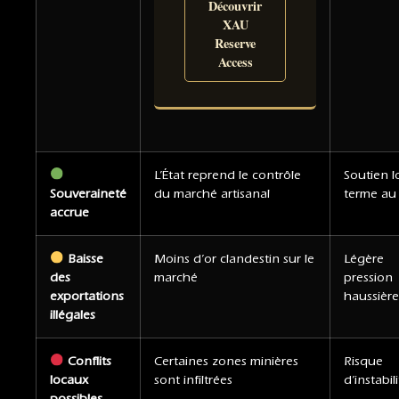
Découvrir
XAU
Reserve
Access
L’État reprend le contrôle
Soutien 
Souveraineté
du marché artisanal
terme au 
accrue
Baisse
Moins d’or clandestin sur le
Légère
des
marché
pression
exportations
haussière
illégales
Conflits
Certaines zones minières
Risque
locaux
sont infiltrées
d’instabil
possibles