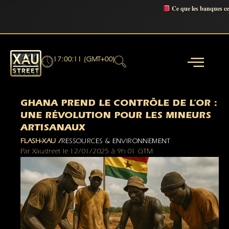
Ce que les banques c
17:00:12 (GMT+00)
GHANA PREND LE CONTRÔLE DE L’OR :
UNE RÉVOLUTION POUR LES MINEURS
ARTISANAUX
FLASH-XAU /
RESSOURCES & ENVIRONNEMENT
Par
Xaustreet
le
12/01/2025
à
9h 01 GTM