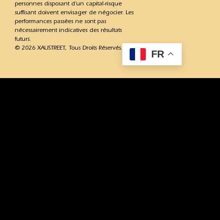
personnes disposant d’un capital-risque
suffisant doivent envisager de négocier. Les
performances passées ne sont pas
nécessairement indicatives des résultats
futurs.
© 2026 XAUSTREET, Tous Droits Réservés.
FR