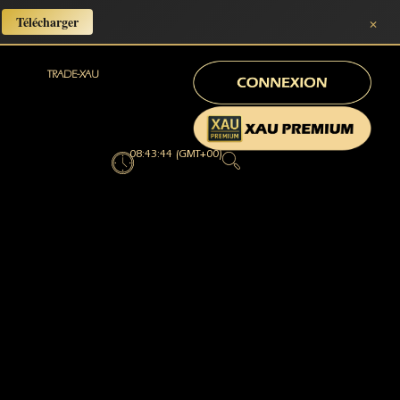
×
Télécharger
TRADE-XAU
08:43:45 (GMT+00)