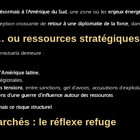
désormais à l’Amérique du Sud
, une zone où les
enjeux énergé
eption croissante de
retour à une diplomatie de la force
, da
… ou ressources stratégiques
e Venezuela demeure :
d’Amérique latine
,
régionales.
s tensions
, entre sanctions, gel d’avoirs, accusations d’exploita
çons d’une guerre d’influence autour des ressources
.
is ce risque structurel
.
chés : le réflexe refuge