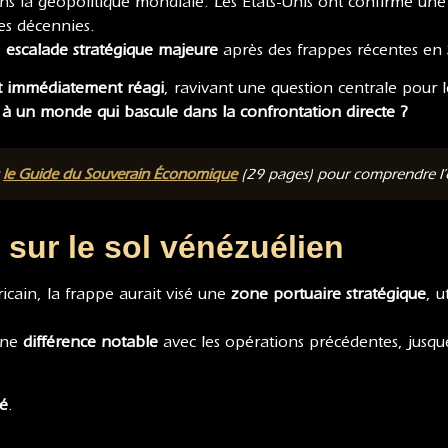
ans la géopolitique mondiale. Les États-Unis ont confirmé un
es décennies.
e
escalade stratégique majeure
après des frappes récentes en
nt immédiatement réagi
, ravivant une question centrale pour le
ace à un monde qui bascule dans la confrontation directe ?
t
le Guide du Souverain Économique
(29 pages) pour comprendre l’or
sur le sol vénézuélien
icain, la frappe aurait visé une
zone portuaire stratégique
, 
une
différence notable
avec les opérations précédentes, jusque
hé
.