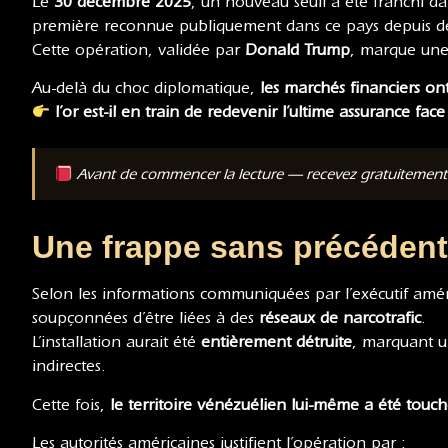
Le
30 décembre 2025
, un nouveau seuil a été franchi d
première reconnue publiquement dans ce pays depuis d
Cette opération, validée par
Donald Trump
, marque un
Au-delà du choc diplomatique,
les marchés financiers o
l’or est-il en train de redevenir l’ultime assurance f
Avant de commencer la lecture — recevez gratuitemen
Une frappe sans précédent 
Selon les informations communiquées par l’exécutif amér
soupçonnées d’être liées à des
réseaux de narcotrafic
.
L’installation aurait été
entièrement détruite
, marquant 
indirectes.
Cette fois,
le territoire vénézuélien lui-même a été touc
Les autorités américaines justifient l’opération par :