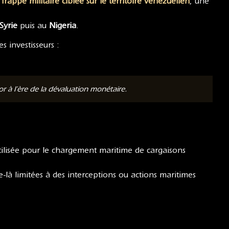
e
frappe militaire ciblée sur le territoire vénézuélien
, une
Syrie
puis au
Nigeria
.
s investisseurs :
 à l’ère de la dévaluation monétaire.
utilisée pour le chargement maritime de cargaisons
-là limitées à des interceptions ou actions maritimes