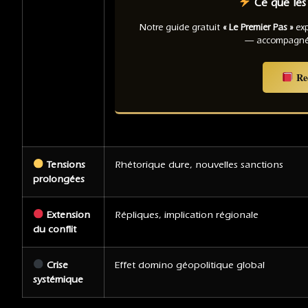
Ce que les 
Notre guide gratuit
« Le Premier Pas »
exp
— accompagné,
Rec
Tensions
Rhétorique dure, nouvelles sanctions
prolongées
Extension
Répliques, implication régionale
du conflit
Crise
Effet domino géopolitique global
systémique