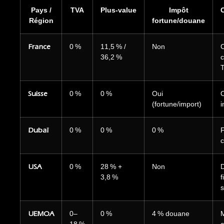
Pays /
TVA
Plus‑value
Impôt
Région
fortune/douane
France
0 %
11,5 % /
Non
C
36,2 %
c
Suisse
0 %
0 %
Oui
O
(fortune/import)
i
Dubaï
0 %
0 %
0 %
F
c
USA
0 %
28 % +
Non
3,8 %
f
s
UEMOA
0–
0 %
4 % douane
M
18 %
c