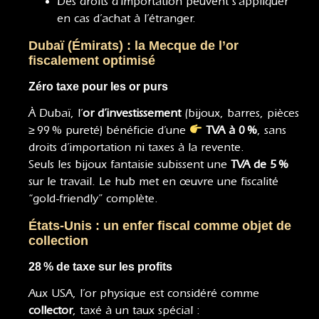
Des droits d’importation peuvent s’appliquer
en cas d’achat à l’étranger
.
Dubaï (Émirats) : la Mecque de l’or
fiscalement optimisé
Zéro taxe pour les or purs
À Dubaï, l’
or d’investissement
(bijoux, barres, pièces
≥ 99 % pureté) bénéficie d’une
TVA à 0 %
, sans
droits d’importation ni taxes à la revente
.
Seuls les bijoux fantaisie subissent une
TVA de 5 %
sur le travail. Le hub met en œuvre une fiscalité
“gold-friendly” complète.
États‑Unis : un enfer fiscal comme objet de
collection
28 % de taxe sur les profits
Aux USA, l’or physique est considéré comme
collector
, taxé à un taux spécial :