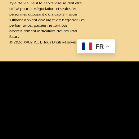
style de vie. Seul le capital-risque doit être
utilisé pour la négociation et seules les
personnes disposant d’un capital-risque
suffisant doivent envisager de négocier. Les
performances passées ne sont pas
nécessairement indicatives des résultats
futurs.
© 2026 XAUSTREET, Tous Droits Réservés.
FR