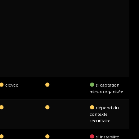
élevée
si captation
mieux organisée
dépend du
contexte
sécuritaire
si instabilité