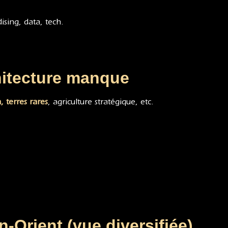
ising, data, tech.
chitecture manque
m
,
terres rares
, agriculture stratégique, etc.
-Orient (vue diversifiée)