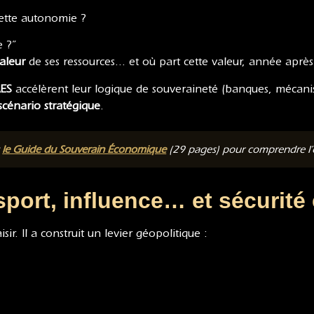
 cette autonomie ?
e ?”
valeur
de ses ressources… et où part cette valeur, année aprè
ES
accélèrent leur logique de souveraineté (banques, mécanisme
scénario stratégique
.
t
le Guide du Souverain Économique
(29 pages) pour comprendre l’or
sport, influence… et sécurit
r. Il a construit un levier géopolitique :