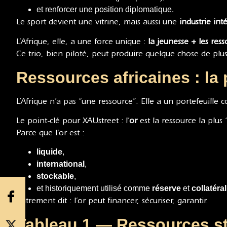
et renforcer une position diplomatique.
Le sport devient une vitrine, mais aussi une
industrie int
L’Afrique, elle, a une force unique :
la jeunesse + les ress
Ce trio, bien piloté, peut produire quelque chose de p
Ressources africaines : la
L’Afrique n’a pas “une ressource”. Elle a un portefeuille 
Le point-clé pour XAUstreet : l’
or
est la ressource la plus 
Parce que l’or est :
liquide
,
international
,
stockable
,
et historiquement utilisé comme
réserve
et
collatéral
Autrement dit : l’or peut financer, sécuriser, garantir.
Tableau 1 — Ressources str