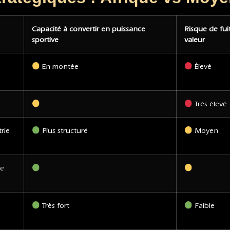
Capacité à convertir en puissance
Risque de fui
sportive
valeur
En montée
Élevé
Très élevé
rie
Plus structuré
Moyen
ce
Très fort
Faible