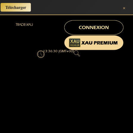
×
Télécharger
TRADE-XAU
13:36:32 (GMT+00)