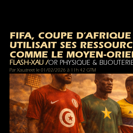
FIFA, COUPE D’AFRIQUE 
UTILISAIT SES RESSOU
COMME LE MOYEN-ORIE
FLASH-XAU /
OR PHYSIQUE & BIJOUTERI
Par
Xaustreet
le
01/02/2026
à
11h 42 GTM