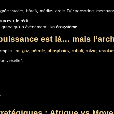
égrée
: stades, hôtels, médias, droits TV, sponsoring, merchand
ources + le récit
.
lus grand qu’un événement : un
écosystème
.
 puissance est là… mais l’ar
complet :
or
,
gaz
,
pétrole
,
phosphates
,
cobalt
,
cuivre
,
uraniu
“universelle”.
.
atégiques : Afrique vs Moyen