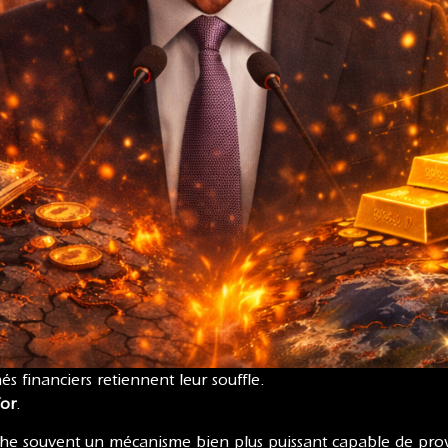
és financiers retiennent leur souffle.
’or
.
ache souvent un mécanisme bien plus puissant capable de pr