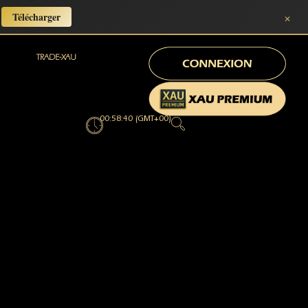
×
Télécharger
TRADE-XAU
00:58:41 (GMT+00)