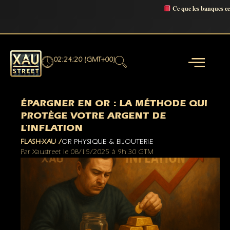
Ce que les banques c
02:24:21 (GMT+00)
ÉPARGNER EN OR : LA MÉTHODE QUI
PROTÈGE VOTRE ARGENT DE
L’INFLATION
FLASH-XAU /
OR PHYSIQUE & BIJOUTERIE
Par
Xaustreet
le
08/15/2025
à
9h 30 GTM