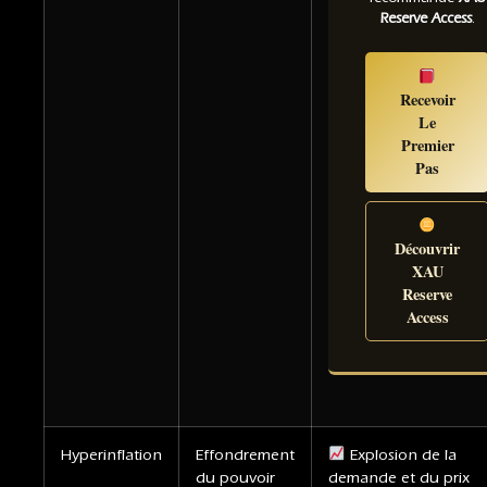
Reserve Access
.
Recevoir
Le
Premier
Pas
Découvrir
XAU
Reserve
Access
Hyperinflation
Effondrement
Explosion de la
du pouvoir
demande et du prix