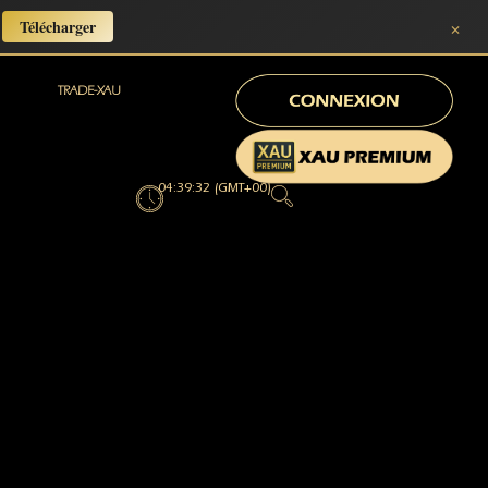
×
Télécharger
TRADE-XAU
04:39:33 (GMT+00)