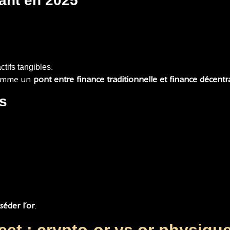
tant en 2025
tifs tangibles.
 comme un
pont entre finance traditionnelle et finance décentr
ts
séder l’or
.
et : crypto-or vs or physiqu