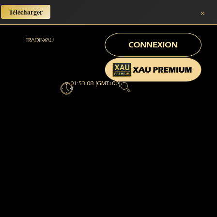
×
Télécharger
TRADE-XAU
01:53:10 (GMT+00)