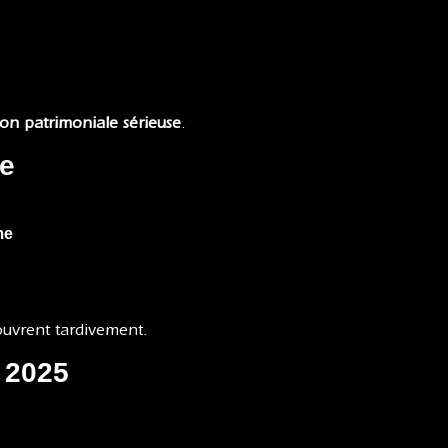
ion patrimoniale sérieuse
.
ue
me
ouvrent tardivement.
n 2025