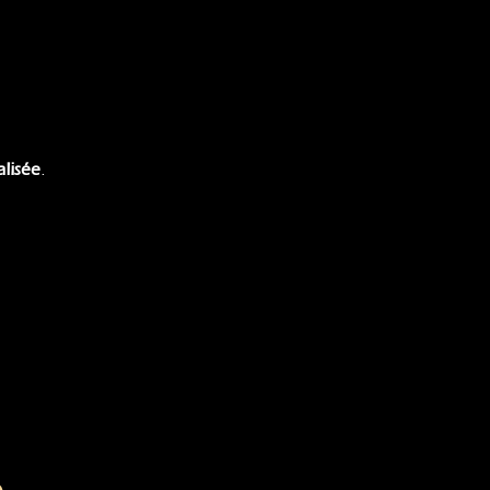
alisée
.
e