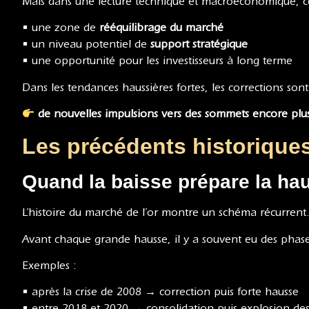
Mais dans une lecture technique et macroéconomique, ce
• une zone de
rééquilibrage du marché
• un niveau potentiel de
support stratégique
• une opportunité pour les investisseurs à long terme
Dans les tendances haussières fortes, les corrections sont
de nouvelles impulsions vers des sommets encore plu
Les précédents historiques 
Quand la baisse prépare la ha
L’histoire du marché de l’or montre un schéma récurrent
Avant chaque grande hausse, il y a souvent eu des phase
Exemples :
• après la crise de 2008 → correction puis forte hausse
• entre 2018 et 2020 → consolidation puis explosion des