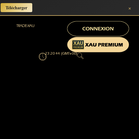
×
Télécharger
TRADE-XAU
23:20:46 (GMT+00)