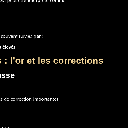
la peut être interprété comme :
 souvent suivies par :
s élevés
: l’or et les corrections
usse
.
s de correction importantes.
 prix