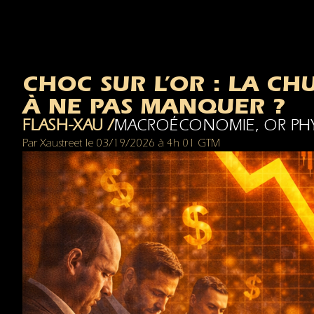
CHOC SUR L’OR : LA CH
À NE PAS MANQUER ?
FLASH-XAU /
MACROÉCONOMIE
,
OR PH
Par
Xaustreet
le
03/19/2026
à
4h 01 GTM