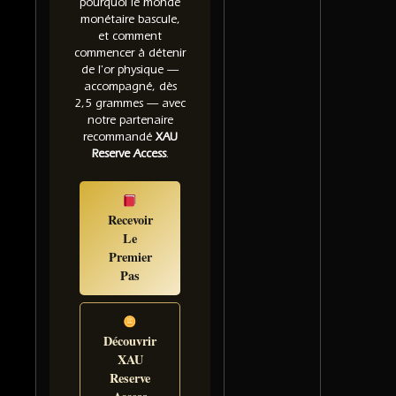
pourquoi le monde
monétaire bascule,
et comment
commencer à détenir
de l'or physique —
accompagné, dès
2,5 grammes — avec
notre partenaire
recommandé
XAU
Reserve Access
.
Recevoir
Le
Premier
Pas
Découvrir
XAU
Reserve