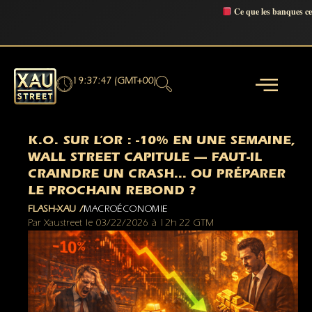
Ce que les banques c
19:37:48 (GMT+00)
K.O. SUR L’OR : -10% EN UNE SEMAINE,
WALL STREET CAPITULE — FAUT-IL
CRAINDRE UN CRASH… OU PRÉPARER
LE PROCHAIN REBOND ?
FLASH-XAU /
MACROÉCONOMIE
Par
Xaustreet
le
03/22/2026
à
12h 22 GTM