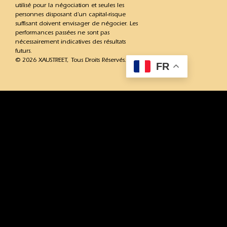
utilisé pour la négociation et seules les
personnes disposant d’un capital-risque
suffisant doivent envisager de négocier. Les
performances passées ne sont pas
nécessairement indicatives des résultats
futurs.
© 2026 XAUSTREET, Tous Droits Réservés.
FR