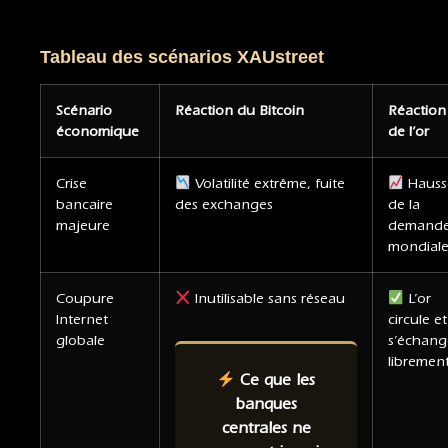
Tableau des scénarios XAUstreet
Scénario
Réaction du Bitcoin
Réaction
économique
de l’or
Crise
Volatilité extrême, fuite
Hauss
bancaire
des exchanges
de la
majeure
demand
mondial
Coupure
Inutilisable sans réseau
L’or
Internet
circule et
globale
s’échang
libremen
Ce que les
banques
centrales ne