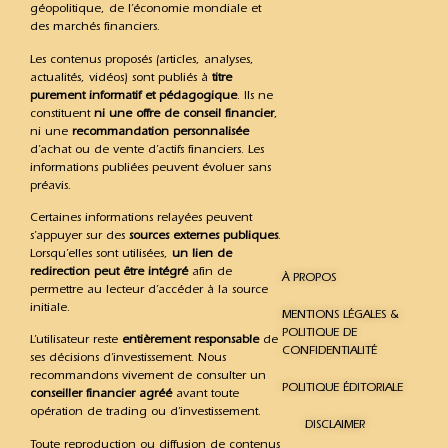
géopolitique, de l’économie mondiale et
des marchés financiers.
Les contenus proposés (articles, analyses,
actualités, vidéos) sont publiés à
titre
purement informatif et pédagogique
. Ils ne
constituent
ni une offre de conseil financier
,
ni une
recommandation personnalisée
d’achat ou de vente d’actifs financiers. Les
informations publiées peuvent évoluer sans
préavis.
Certaines informations relayées peuvent
s’appuyer sur des
sources externes publiques
.
Lorsqu’elles sont utilisées,
un lien de
redirection peut être intégré
afin de
À PROPOS
permettre au lecteur d’accéder à la source
initiale.
MENTIONS LÉGALES &
POLITIQUE DE
L’utilisateur reste
entièrement responsable
de
CONFIDENTIALITÉ
ses décisions d’investissement. Nous
recommandons vivement de consulter un
POLITIQUE ÉDITORIALE
conseiller financier agréé
avant toute
opération de trading ou d’investissement.
DISCLAIMER
Toute reproduction ou diffusion de contenus