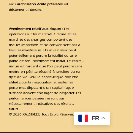
sans
autorisation écrite préalable
est
strictement interdite.
Avertissement relatif aux risques :
Les
opérations sur les marchés à terme et les
marchés des changes comportent des
risques importants et ne conviennent pas à
tous les investisseurs. Un investisseur peut
potentiellement perdre la totalité ou une
partie de son investissement initial. Le capital-
risque est l’argent que l’on peut perdre sans
mettre en péril sa sécurité financière ou son
style de vie. Seul le capital-risque doit être
utilisé pour la négociation et seules les
personnes disposant d’un capital-risque
suffisant doivent envisager de négocier. Les
performances passées ne sont pas
nécessairement indicatives des résultats
futurs.
© 2026 XAUSTREET, Tous Droits Réservés.
FR