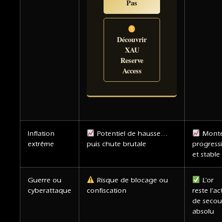
Pas
Découvrir
XAU
Reserve
Access
Inflation
Potentiel de hausse…
Mont
extrême
puis chute brutale
progress
et stable
Guerre ou
Risque de blocage ou
L’or
cyberattaque
confiscation
reste l’act
de secou
absolu