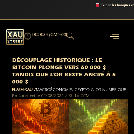
Ce que les banques c
18:58:35 (GMT+00)
DÉCOUPLAGE HISTORIQUE : LE
BITCOIN PLONGE VERS 60 000 $
TANDIS QUE L’OR RESTE ANCRÉ À 5
000 $
FLASH-XAU /
MACROÉCONOMIE
,
CRYPTO & OR NUMÉRIQUE
Par
Xaustreet
le
02/08/2026
à
3h 16 GTM