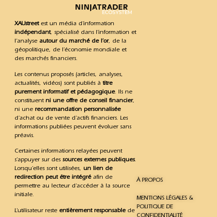
XAUstreet
est un média d’information
indépendant
, spécialisé dans l’information et
l’analyse
autour du marché de l’or
, de la
géopolitique, de l’économie mondiale et
des marchés financiers.
Les contenus proposés (articles, analyses,
actualités, vidéos) sont publiés à
titre
purement informatif et pédagogique
. Ils ne
constituent
ni une offre de conseil financier
,
ni une
recommandation personnalisée
d’achat ou de vente d’actifs financiers. Les
informations publiées peuvent évoluer sans
préavis.
Certaines informations relayées peuvent
s’appuyer sur des
sources externes publiques
.
Lorsqu’elles sont utilisées,
un lien de
redirection peut être intégré
afin de
À PROPOS
permettre au lecteur d’accéder à la source
initiale.
MENTIONS LÉGALES &
POLITIQUE DE
L’utilisateur reste
entièrement responsable
de
CONFIDENTIALITÉ