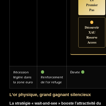
Premier
Pas
Découvrir
XAU
Reserve
Access
Récession
Élevée
légère dans
Renforcement
la zone euro
de l’or refuge
L’or physique, grand gagnant silencieux
La stratégie « wait-and-see » booste l’attractivité du