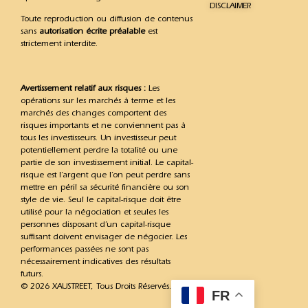
DISCLAIMER
Toute reproduction ou diffusion de contenus
sans
autorisation écrite préalable
est
strictement interdite.
Avertissement relatif aux risques :
Les
opérations sur les marchés à terme et les
marchés des changes comportent des
risques importants et ne conviennent pas à
tous les investisseurs. Un investisseur peut
potentiellement perdre la totalité ou une
partie de son investissement initial. Le capital-
risque est l’argent que l’on peut perdre sans
mettre en péril sa sécurité financière ou son
style de vie. Seul le capital-risque doit être
utilisé pour la négociation et seules les
personnes disposant d’un capital-risque
suffisant doivent envisager de négocier. Les
performances passées ne sont pas
nécessairement indicatives des résultats
futurs.
© 2026 XAUSTREET, Tous Droits Réservés.
FR