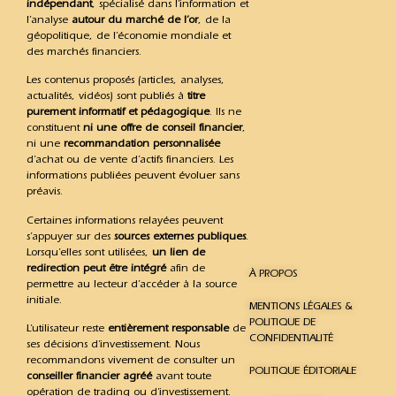
indépendant
, spécialisé dans l’information et
l’analyse
autour du marché de l’or
, de la
géopolitique, de l’économie mondiale et
des marchés financiers.
Les contenus proposés (articles, analyses,
actualités, vidéos) sont publiés à
titre
purement informatif et pédagogique
. Ils ne
constituent
ni une offre de conseil financier
,
ni une
recommandation personnalisée
d’achat ou de vente d’actifs financiers. Les
informations publiées peuvent évoluer sans
préavis.
Certaines informations relayées peuvent
s’appuyer sur des
sources externes publiques
.
Lorsqu’elles sont utilisées,
un lien de
redirection peut être intégré
afin de
À PROPOS
permettre au lecteur d’accéder à la source
initiale.
MENTIONS LÉGALES &
POLITIQUE DE
L’utilisateur reste
entièrement responsable
de
CONFIDENTIALITÉ
ses décisions d’investissement. Nous
recommandons vivement de consulter un
POLITIQUE ÉDITORIALE
conseiller financier agréé
avant toute
opération de trading ou d’investissement.