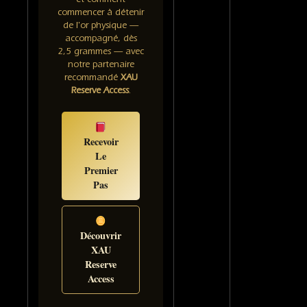
commencer à détenir
de l'or physique —
accompagné, dès
2,5 grammes — avec
notre partenaire
recommandé
XAU
Reserve Access
.
Recevoir
Le
Premier
Pas
Découvrir
XAU
Reserve
Access