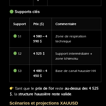
Supports clés
Support
Prix ($)
Commentaire
S1
4 580 – 4
Zone de respiration
590 $
technique
S2
4 525 $
Support intermédiaire +
zone Ichimoku
S3
4 480 – 4
Base de canal haussier H4
450 $
Tant que le
prix de l’or
reste
au-dessus des 4 525
$
, la
structure haussière reste valide
.
Scénarios et projections XAUUSD