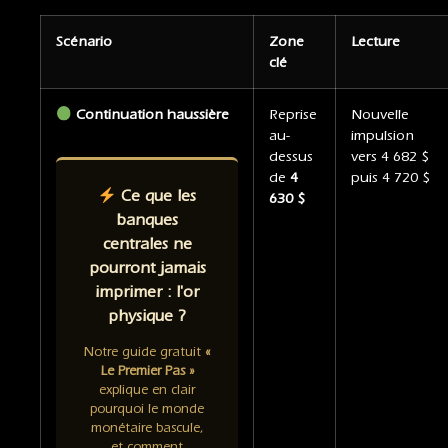
Scénario
Zone
Lecture
clé
Continuation haussière
Reprise
Nouvelle
au-
impulsion
dessus
vers 4 682 $
de
4
puis 4 720 $
Ce que les
630 $
banques
centrales ne
pourront jamais
imprimer : l'or
physique ?
Notre guide gratuit
«
Le Premier Pas »
explique en clair
pourquoi le monde
monétaire bascule,
et comment