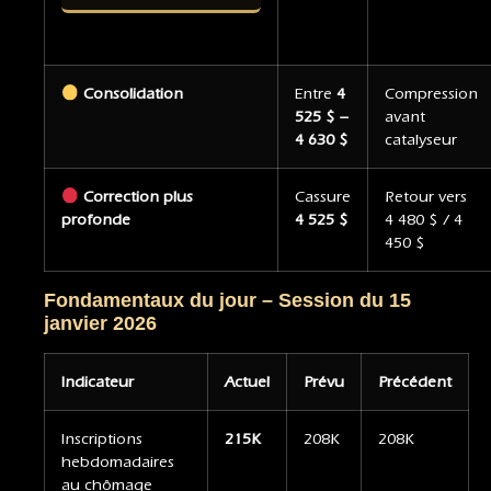
Consolidation
Entre
4
Compression
525 $ –
avant
4 630 $
catalyseur
Correction plus
Cassure
Retour vers
profonde
4 525 $
4 480 $ / 4
450 $
Fondamentaux du jour – Session du 15
janvier 2026
Indicateur
Actuel
Prévu
Précédent
Inscriptions
215K
208K
208K
hebdomadaires
au chômage