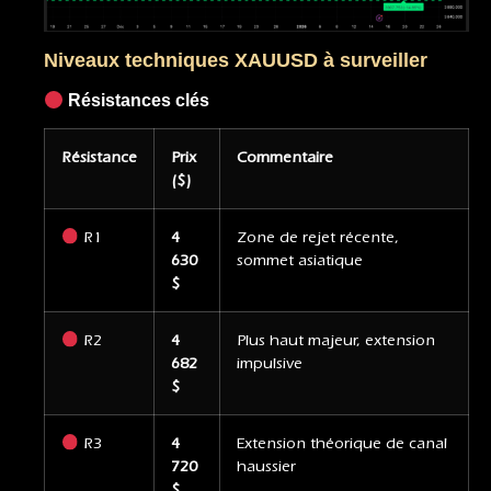
Niveaux techniques XAUUSD à surveiller
Résistances clés
Résistance
Prix
Commentaire
($)
R1
4
Zone de rejet récente,
630
sommet asiatique
$
R2
4
Plus haut majeur, extension
682
impulsive
$
R3
4
Extension théorique de canal
720
haussier
$