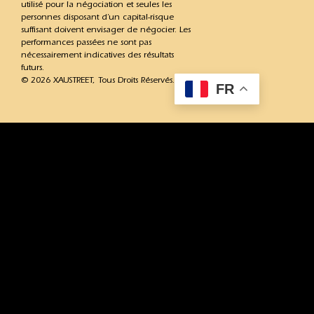
utilisé pour la négociation et seules les
personnes disposant d’un capital-risque
suffisant doivent envisager de négocier. Les
performances passées ne sont pas
nécessairement indicatives des résultats
futurs.
© 2026 XAUSTREET, Tous Droits Réservés.
FR