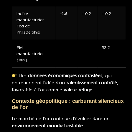
Indice
-1,6
-10,2
-10,2
manufacturier
Fed de
Philadelphie
PMI
—
—
52,2
manufacturier
(Jan.)
Des
données économiques contrastées
, qui
entretiennent l’idée d’un
ralentissement contrôlé
,
favorable à l’or comme
valeur refuge
.
Contexte géopolitique : carburant silencieux
de l’or
Le marché de l’or continue d’évoluer dans un
environnement mondial instable
: