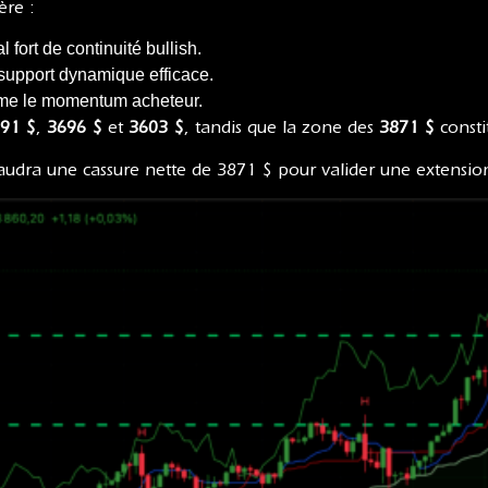
ère :
al fort de continuité bullish.
support dynamique efficace.
irme le momentum acheteur.
91 $
,
3696 $
et
3603 $
, tandis que la zone des
3871 $
constit
 faudra une cassure nette de 3871 $ pour valider une extensio