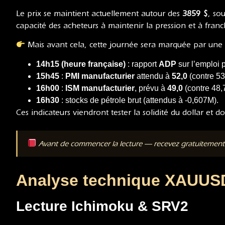
Le prix se maintient actuellement autour des
3859 $
, so
capacité des acheteurs à maintenir la pression et à franc
Mais avant cela, cette journée sera marquée par une
14h15 (heure française)
: rapport
ADP
sur l’emploi 
15h45
:
PMI manufacturier
attendu à
52,0
(contre 53
16h00
:
ISM manufacturier
, prévu à
49,0
(contre 48,7
16h30
: stocks de pétrole brut (attendus à -0,607M).
Ces indicateurs viendront tester la solidité du dollar et 
Avant de commencer la lecture — recevez gratuitemen
Analyse technique XAUUSD 
Lecture Ichimoku & SRV2