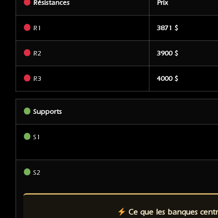
Résistances
Prix
R1
3871 $
R2
3900 $
R3
4000 $
Supports
S1
S2
Ce que les banques centra