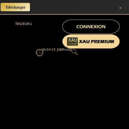
×
Télécharger
TRADE-XAU
06:54:24 (GMT+00)