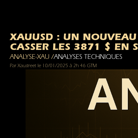
XAUUSD : UN NOUVEAU M
CASSER LES 3871 $ EN 
ANALYSE-XAU /
ANALYSES TECHNIQUES
Par
Xaustreet
le
10/01/2025
à
2h 46 GTM