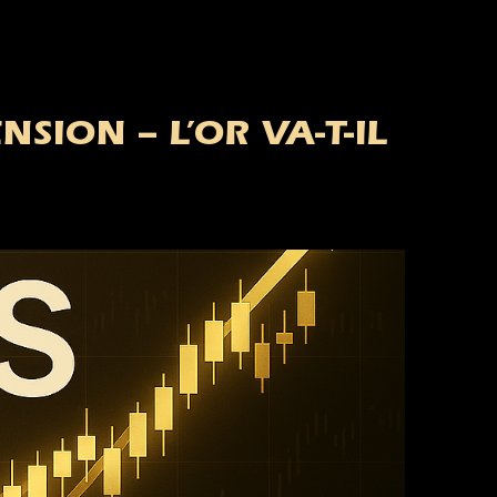
ION – L’OR VA-T-IL