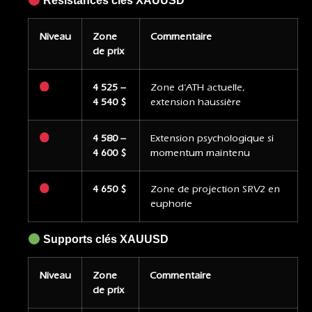
Résistances clés XAUUSD
Niveau
Zone
Commentaire
de prix
4 525 –
Zone d’ATH actuelle,
4 540 $
extension haussière
4 580 –
Extension psychologique si
4 600 $
momentum maintenu
4 650 $
Zone de projection SRV2 en
euphorie
Supports clés XAUUSD
Niveau
Zone
Commentaire
de prix