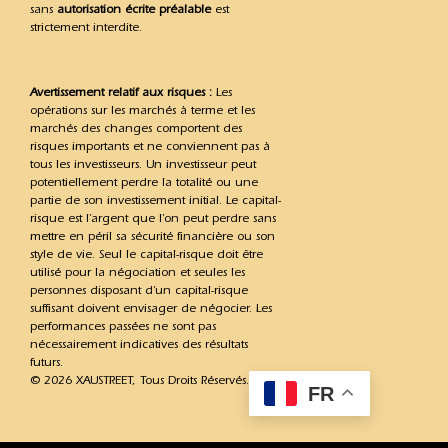
sans
autorisation écrite préalable
est
strictement interdite.
Avertissement relatif aux risques :
Les
opérations sur les marchés à terme et les
marchés des changes comportent des
risques importants et ne conviennent pas à
tous les investisseurs. Un investisseur peut
potentiellement perdre la totalité ou une
partie de son investissement initial. Le capital-
risque est l’argent que l’on peut perdre sans
mettre en péril sa sécurité financière ou son
style de vie. Seul le capital-risque doit être
utilisé pour la négociation et seules les
personnes disposant d’un capital-risque
suffisant doivent envisager de négocier. Les
performances passées ne sont pas
nécessairement indicatives des résultats
futurs.
© 2026 XAUSTREET, Tous Droits Réservés.
FR