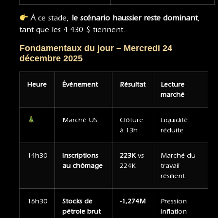
À ce stade,
le scénario haussier reste dominant
,
tant que les 4 430 $ tiennent.
Fondamentaux du jour – Mercredi 24
décembre 2025
Heure
Événement
Résultat
Lecture
marché
Marché US
Clôture
Liquidité
à 13h
réduite
14h30
Inscriptions
223K
vs
Marché du
au chômage
224K
travail
résilient
16h30
Stocks de
-1,274M
Pression
pétrole brut
inflation