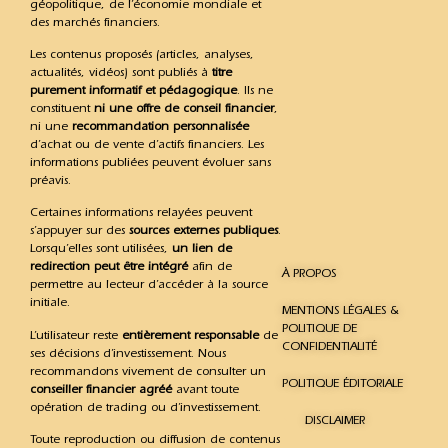
géopolitique, de l’économie mondiale et
des marchés financiers.
Les contenus proposés (articles, analyses,
actualités, vidéos) sont publiés à
titre
purement informatif et pédagogique
. Ils ne
constituent
ni une offre de conseil financier
,
ni une
recommandation personnalisée
d’achat ou de vente d’actifs financiers. Les
informations publiées peuvent évoluer sans
préavis.
Certaines informations relayées peuvent
s’appuyer sur des
sources externes publiques
.
Lorsqu’elles sont utilisées,
un lien de
redirection peut être intégré
afin de
À PROPOS
permettre au lecteur d’accéder à la source
initiale.
MENTIONS LÉGALES &
POLITIQUE DE
L’utilisateur reste
entièrement responsable
de
CONFIDENTIALITÉ
ses décisions d’investissement. Nous
recommandons vivement de consulter un
POLITIQUE ÉDITORIALE
conseiller financier agréé
avant toute
opération de trading ou d’investissement.
DISCLAIMER
Toute reproduction ou diffusion de contenus