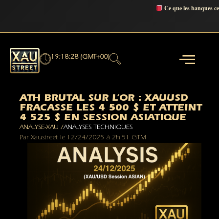
Ce que les banques c
19:18:29 (GMT+00)
ATH BRUTAL SUR L’OR : XAUUSD
FRACASSE LES 4 500 $ ET ATTEINT
4 525 $ EN SESSION ASIATIQUE
ANALYSE-XAU /
ANALYSES TECHNIQUES
Par
Xaustreet
le
12/24/2025
à
2h 51 GTM