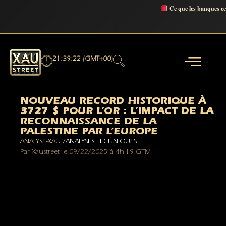
Ce que les banques c
21:39:23 (GMT+00)
NOUVEAU RECORD HISTORIQUE À
3727 $ POUR L’OR : L’IMPACT DE LA
RECONNAISSANCE DE LA
PALESTINE PAR L’EUROPE
ANALYSE-XAU /
ANALYSES TECHNIQUES
Par
Xaustreet
le
09/22/2025
à
4h 19 GTM