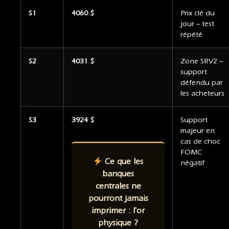
S1
4060 $
Prix clé du
jour – test
répété
S2
4031 $
Zone SRV2 –
support
défendu par
les acheteurs
S3
3924 $
Support
majeur en
cas de choc
FOMC
Ce que les
négatif
banques
centrales ne
pourront jamais
imprimer : l'or
physique ?