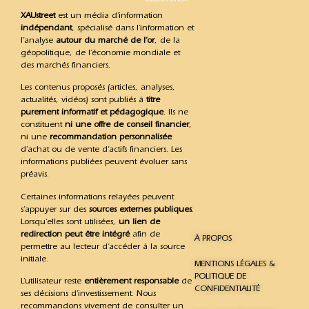
XAUstreet
est un média d’information
indépendant
, spécialisé dans l’information et
l’analyse
autour du marché de l’or
, de la
géopolitique, de l’économie mondiale et
des marchés financiers.
Les contenus proposés (articles, analyses,
actualités, vidéos) sont publiés à
titre
purement informatif et pédagogique
. Ils ne
constituent
ni une offre de conseil financier
,
ni une
recommandation personnalisée
d’achat ou de vente d’actifs financiers. Les
informations publiées peuvent évoluer sans
préavis.
Certaines informations relayées peuvent
s’appuyer sur des
sources externes publiques
.
Lorsqu’elles sont utilisées,
un lien de
redirection peut être intégré
afin de
À PROPOS
permettre au lecteur d’accéder à la source
initiale.
MENTIONS LÉGALES &
POLITIQUE DE
L’utilisateur reste
entièrement responsable
de
CONFIDENTIALITÉ
ses décisions d’investissement. Nous
recommandons vivement de consulter un