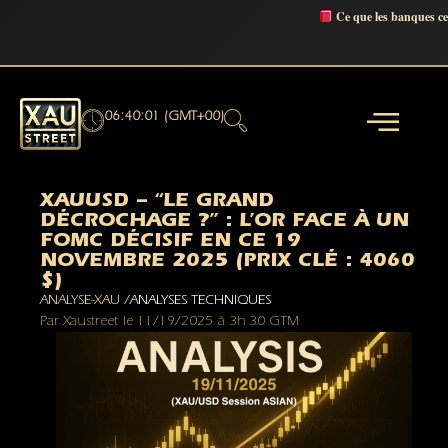
Ce que les banques c
06:40:02 (GMT+00)
XAUUSD – “LE GRAND
DÉCROCHAGE ?” : L’OR FACE À UN
FOMC DÉCISIF EN CE 19
NOVEMBRE 2025 (PRIX CLÉ : 4060
$)
ANALYSE-XAU /
ANALYSES TECHNIQUES
Par
Xaustreet
le
11/19/2025
à
3h 30 GTM