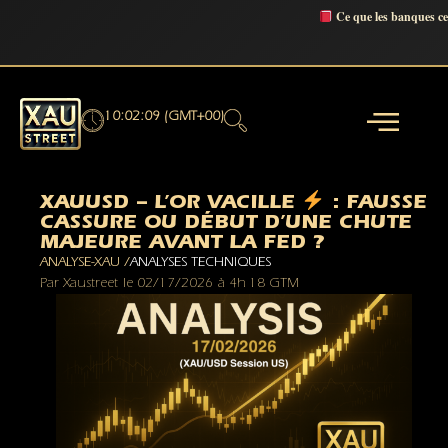
Ce que les banques c
10:02:09 (GMT+00)
XAUUSD – L’OR VACILLE
: FAUSSE
CASSURE OU DÉBUT D’UNE CHUTE
MAJEURE AVANT LA FED ?
ANALYSE-XAU /
ANALYSES TECHNIQUES
Par
Xaustreet
le
02/17/2026
à
4h 18 GTM