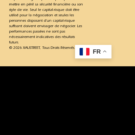
mettre en péril sa sécurité financière ou son
style de vie. Seul le capital-risque doit être
utilisé pour la négociation et seules les
personnes disposant d’un capital-risque
suffisant doivent envisager de négocier. Les
performances passées ne sont pas
nécessairement indicatives des résultats
futurs.
© 2026 XAUSTREET, Tous Droits Réservés.
FR