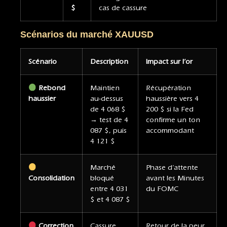
$
cas de cassure
S
cénarios du marché XAUUSD
Scénario
Description
Impact sur l’or
Rebond
Maintien
Récupération
haussier
au-dessus
haussière vers 4
de 4 068 $
200 $ si la Fed
→ test de 4
confirme un ton
087 $, puis
accommodant
4 121 $
Marché
Phase d’attente
Consolidation
bloqué
avant les Minutes
entre 4 031
du FOMC
$ et 4 087 $
Correction
Cassure
Retour de la peur