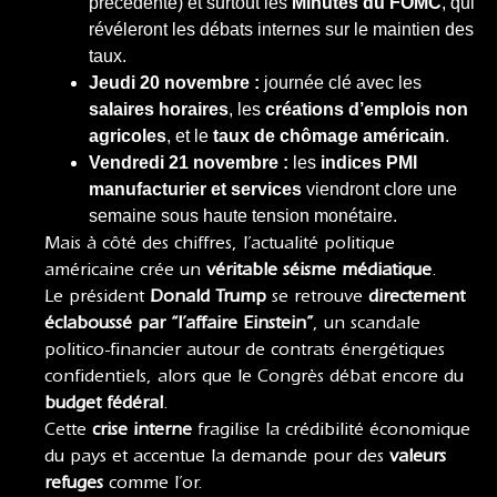
précédente) et surtout les
Minutes du FOMC
, qui
révéleront les débats internes sur le maintien des
taux.
Jeudi 20 novembre :
journée clé avec les
salaires horaires
, les
créations d’emplois non
agricoles
, et le
taux de chômage américain
.
Vendredi 21 novembre :
les
indices PMI
manufacturier et services
viendront clore une
semaine sous haute tension monétaire.
Mais à côté des chiffres, l’actualité politique
américaine crée un
véritable séisme médiatique
.
Le président
Donald Trump
se retrouve
directement
éclaboussé par “l’affaire Einstein”
, un scandale
politico-financier autour de contrats énergétiques
confidentiels, alors que le Congrès débat encore du
budget fédéral
.
Cette
crise interne
fragilise la crédibilité économique
du pays et accentue la demande pour des
valeurs
refuges
comme l’or.