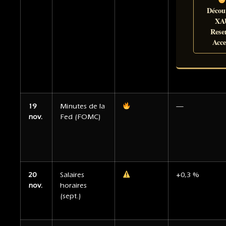
Décou
XA
Rese
Acce
19
Minutes de la
—
nov.
Fed (FOMC)
20
Salaires
+0,3 %
nov.
horaires
(sept.)