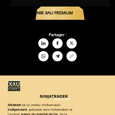
DEVENIR XAU PREMIUM
Partager :
XAUstreet
est un média d’information
indépendant
, spécialisé dans l’information et
l’analyse
autour du marché de l’or
, de la