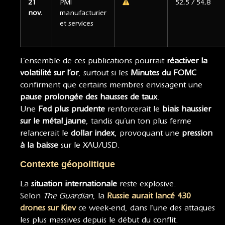
21
PMI
52,5 / 54,8
nov.
manufacturier
et services
L’ensemble de ces publications pourrait
réactiver la
volatilité sur l’or
, surtout si les
Minutes du FOMC
confirment que certains membres envisagent une
pause prolongée des hausses de taux
.
Une
Fed plus prudente
renforcerait le
biais haussier
sur le métal jaune
, tandis qu’un ton plus ferme
relancerait le
dollar index
, provoquant une
pression
à la baisse
sur le XAU/USD.
Contexte géopolitique
La
situation internationale
reste explosive.
Selon
The Guardian
, la
Russie aurait lancé 430
drones sur Kiev
ce week-end, dans l’une des attaques
les plus massives depuis le début du conflit.