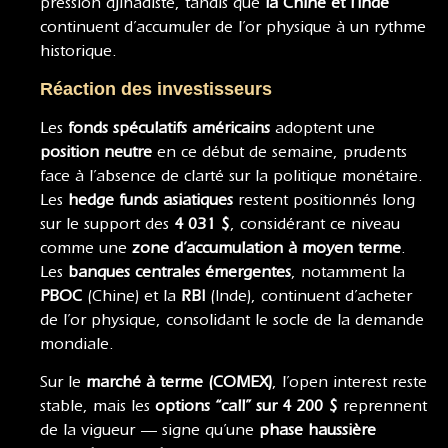
pression djihadiste, tandis que
la Chine et l’Inde
continuent d’accumuler de l’or physique à un rythme
historique.
Réaction des investisseurs
Les
fonds spéculatifs américains
adoptent une
position neutre
en ce début de semaine, prudents
face à l’absence de clarté sur la politique monétaire.
Les
hedge funds asiatiques
restent positionnés long
sur le support des
4 031 $
, considérant ce niveau
comme une
zone d’accumulation à moyen terme
.
Les
banques centrales émergentes
, notamment la
PBOC
(Chine) et la
RBI
(Inde), continuent d’acheter
de l’or physique, consolidant le socle de la demande
mondiale.
Sur le
marché à terme (COMEX)
, l’open interest reste
stable, mais les
options “call” sur 4 200 $
reprennent
de la vigueur — signe qu’une
phase haussière