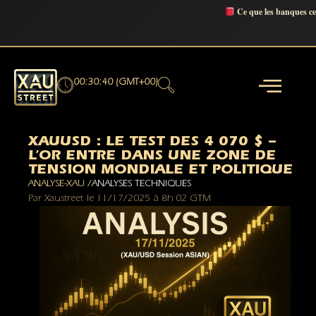
Ce que les banques c
00:30:41 (GMT+00)
XAUUSD : LE TEST DES 4 070 $ –
L’OR ENTRE DANS UNE ZONE DE
TENSION MONDIALE ET POLITIQUE
ANALYSE-XAU /
ANALYSES TECHNIQUES
Par
Xaustreet
le
11/17/2025
à
8h 02 GTM