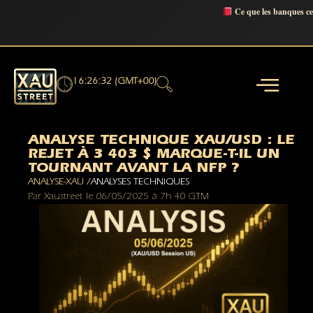
Ce que les banques c
16:26:33 (GMT+00)
ANALYSE TECHNIQUE XAU/USD : LE
REJET À 3 403 $ MARQUE-T-IL UN
TOURNANT AVANT LA NFP ?
ANALYSE-XAU /
ANALYSES TECHNIQUES
Par
Xaustreet
le
06/05/2025
à
7h 40 GTM