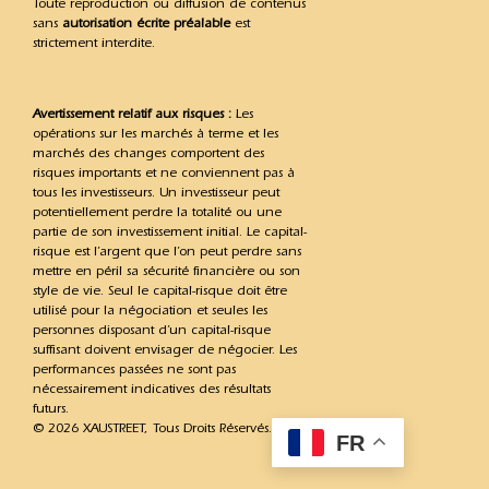
Toute reproduction ou diffusion de contenus
sans
autorisation écrite préalable
est
strictement interdite.
Avertissement relatif aux risques :
Les
opérations sur les marchés à terme et les
marchés des changes comportent des
risques importants et ne conviennent pas à
tous les investisseurs. Un investisseur peut
potentiellement perdre la totalité ou une
partie de son investissement initial. Le capital-
risque est l’argent que l’on peut perdre sans
mettre en péril sa sécurité financière ou son
style de vie. Seul le capital-risque doit être
utilisé pour la négociation et seules les
personnes disposant d’un capital-risque
suffisant doivent envisager de négocier. Les
performances passées ne sont pas
nécessairement indicatives des résultats
futurs.
© 2026 XAUSTREET, Tous Droits Réservés.
FR