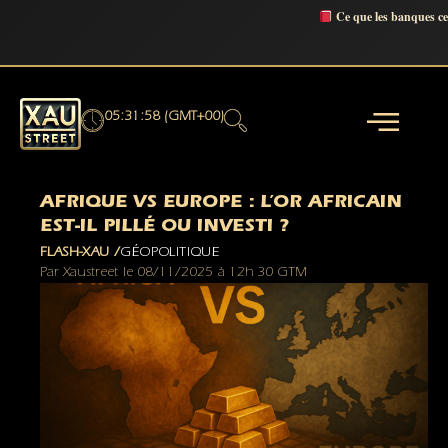
Ce que les banques c
05:31:59 (GMT+00)
AFRIQUE VS EUROPE : L’OR AFRICAIN
EST-IL PILLÉ OU INVESTI ?
FLASH-XAU /
GÉOPOLITIQUE
Par
Xaustreet
le
08/11/2025
à
12h 30 GTM