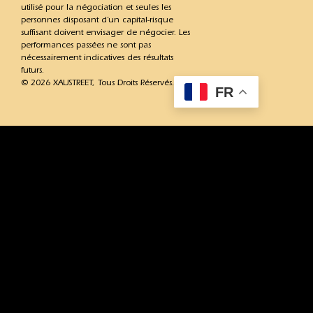
utilisé pour la négociation et seules les
personnes disposant d’un capital-risque
suffisant doivent envisager de négocier. Les
performances passées ne sont pas
nécessairement indicatives des résultats
futurs.
© 2026 XAUSTREET, Tous Droits Réservés.
FR