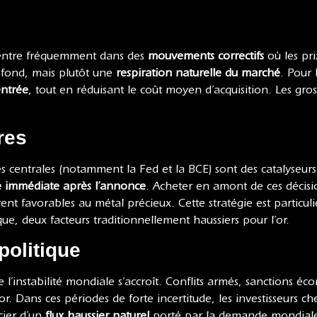
 entre fréquemment dans des
mouvements correctifs
où les pr
 fond, mais plutôt une
respiration naturelle du marché
. Pour 
entrée
, tout en réduisant le coût moyen d’acquisition. Les gr
res
centrales (notamment la Fed et la BCE) sont des catalyseurs 
ité immédiate après l’annonce
. Acheter en amont de ces décisi
ent favorables au métal précieux. Cette stratégie est particuli
, deux facteurs traditionnellement haussiers pour l’or.
politique
 l’instabilité mondiale s’accroît. Conflits armés, sanctions é
or. Dans ces périodes de forte incertitude, les investisseurs c
cier d’un
flux haussier naturel
porté par la demande mondiale et