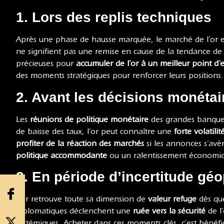
1. Lors des replis techniques
Après une phase de hausse marquée, le marché de l’or
ne signifient pas une remise en cause de la tendance de
précieuses pour
accumuler de l’or à un meilleur point d’
des moments stratégiques pour renforcer leurs positions.
2. Avant les décisions monétai
Les
réunions de politique monétaire
des grandes banques 
de baisse des taux, l’or peut connaître une
forte volatil
profiter de la réaction des marchés
si les annonces s’avèr
politique accommodante
ou un ralentissement économique
3. En période d’incertitude géo
L’or retrouve toute sa dimension de
valeur refuge
dès que
diplomatiques déclenchent une
ruée vers la sécurité
de l’
systémiques. Acheter dans ces moments clés, c’est bénéfi