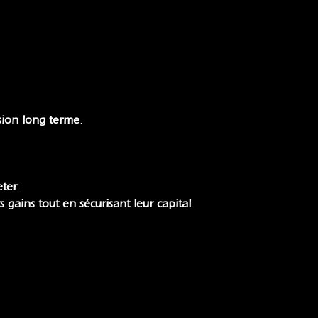
ision long terme
.
eter
.
rs gains tout en sécurisant leur capital
.