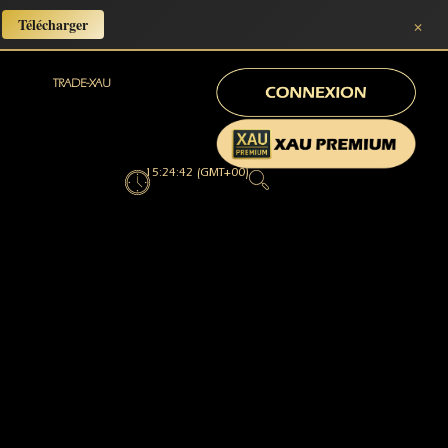
×
Télécharger
TRADE-XAU
15:24:44 (GMT+00)